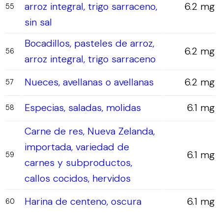
arroz integral, trigo sarraceno,
6.2 mg
55
sin sal
Bocadillos, pasteles de arroz,
6.2 mg
56
arroz integral, trigo sarraceno
Nueces, avellanas o avellanas
6.2 mg
57
Especias, saladas, molidas
6.1 mg
58
Carne de res, Nueva Zelanda,
importada, variedad de
6.1 mg
59
carnes y subproductos,
callos cocidos, hervidos
Harina de centeno, oscura
6.1 mg
60