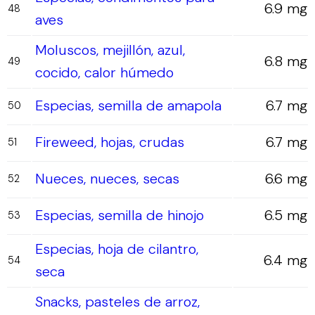
6.9 mg
48
aves
Moluscos, mejillón, azul,
6.8 mg
49
cocido, calor húmedo
Especias, semilla de amapola
6.7 mg
50
Fireweed, hojas, crudas
6.7 mg
51
Nueces, nueces, secas
6.6 mg
52
Especias, semilla de hinojo
6.5 mg
53
Especias, hoja de cilantro,
6.4 mg
54
seca
Snacks, pasteles de arroz,