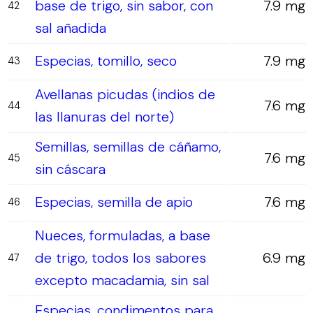
base de trigo, sin sabor, con
7.9 mg
42
sal añadida
Especias, tomillo, seco
7.9 mg
43
Avellanas picudas (indios de
7.6 mg
44
las llanuras del norte)
Semillas, semillas de cáñamo,
7.6 mg
45
sin cáscara
Especias, semilla de apio
7.6 mg
46
Nueces, formuladas, a base
de trigo, todos los sabores
6.9 mg
47
excepto macadamia, sin sal
Especias, condimentos para