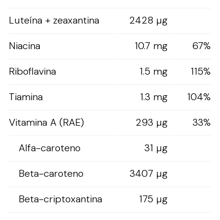
Luteína + zeaxantina
2428 µg
Niacina
10.7 mg
67%
Riboflavina
1.5 mg
115%
Tiamina
1.3 mg
104%
Vitamina A (RAE)
293 µg
33%
Alfa-caroteno
31 µg
Beta-caroteno
3407 µg
Beta-criptoxantina
175 µg