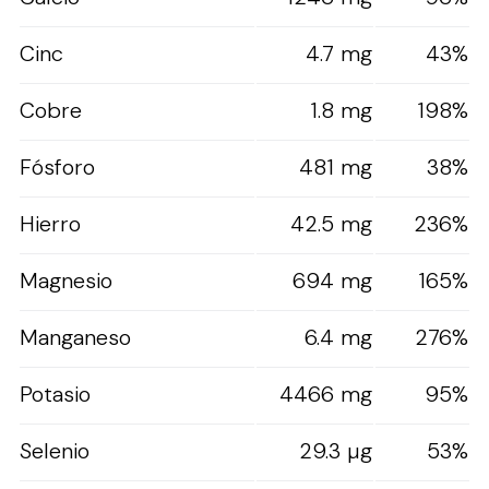
Cinc
4.7 mg
43%
Cobre
1.8 mg
198%
Fósforo
481 mg
38%
Hierro
42.5 mg
236%
Magnesio
694 mg
165%
Manganeso
6.4 mg
276%
Potasio
4466 mg
95%
Selenio
29.3 µg
53%