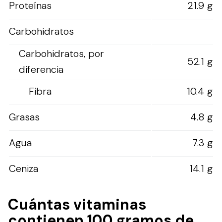
Proteínas
21.9 g
Carbohidratos
Carbohidratos, por
52.1 g
diferencia
Fibra
10.4 g
Grasas
4.8 g
Agua
7.3 g
Ceniza
14.1 g
Cuántas vitaminas
contienen 100 gramos de