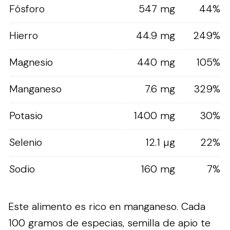
Fósforo
547 mg
44%
Hierro
44.9 mg
249%
Magnesio
440 mg
105%
Manganeso
7.6 mg
329%
Potasio
1400 mg
30%
Selenio
12.1 µg
22%
Sodio
160 mg
7%
Este alimento es rico en manganeso. Cada
100 gramos de especias, semilla de apio te