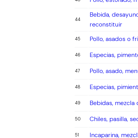
Bebida, desayuno 
44
reconstituir
Pollo, asados o f
45
Especias, piment
46
Pollo, asado, men
47
Especias, pimient
48
Bebidas, mezcla d
49
Chiles, pasilla, s
50
Incaparina, mezcl
51