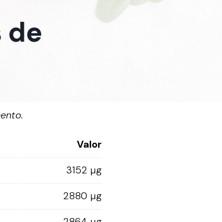
s de
ento.
Valor
3152 µg
2880 µg
2864 µg