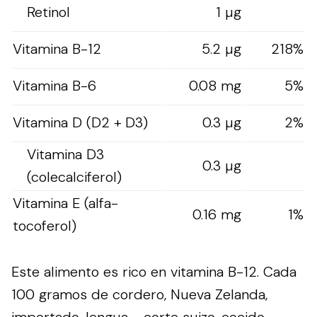
Retinol
1 µg
Vitamina B-12
5.2 µg
218%
Vitamina B-6
0.08 mg
5%
Vitamina D (D2 + D3)
0.3 µg
2%
Vitamina D3
0.3 µg
(colecalciferol)
Vitamina E (alfa-
0.16 mg
1%
tocoferol)
Este alimento es rico en vitamina B-12. Cada
100 gramos de cordero, Nueva Zelanda,
importado, lengua - corte suizo, cocido,