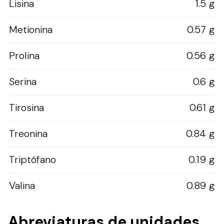
Lisina
1.5 g
Metionina
0.57 g
Prolina
0.56 g
Serina
0.6 g
Tirosina
0.61 g
Treonina
0.84 g
Triptófano
0.19 g
Valina
0.89 g
Abreviaturas de unidades