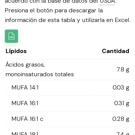
acuerdo con la base de datos del
USDA
.
Presiona el botón para descargar la
información de esta tabla y utilizarla en Excel.
Lípidos
Cantidad
Ácidos grasos,
7.8 g
monoinsaturados totales
MUFA 14:1
0.03 g
MUFA 16:1
0.31 g
MUFA 16:1 c
0.28 g
MUFA 18:1
7.4 g