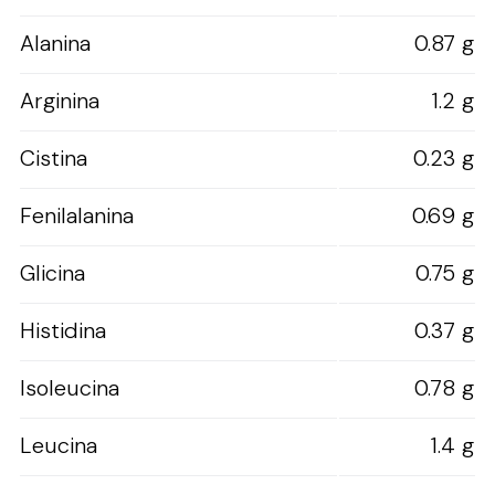
Alanina
0.87 g
Arginina
1.2 g
Cistina
0.23 g
Fenilalanina
0.69 g
Glicina
0.75 g
Histidina
0.37 g
Isoleucina
0.78 g
Leucina
1.4 g