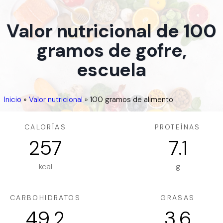
Valor nutricional de 100
gramos de gofre,
escuela
Inicio
»
Valor nutricional
»
100 gramos de alimento
CALORÍAS
PROTEÍNAS
257
7.1
kcal
g
CARBOHIDRATOS
GRASAS
49.2
3.6