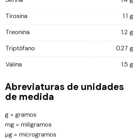
Tirosina
1.1 g
Treonina
1.2 g
Triptófano
0.27 g
Valina
1.5 g
Abreviaturas de unidades
de medida
g = gramos
mg = miligramos
µg = microgramos