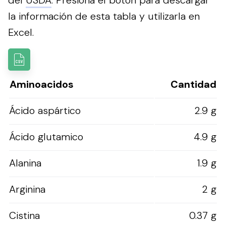
del
USDA
.
Presiona el botón para descargar
la información de esta tabla y utilizarla en
Excel.
Aminoacidos
Cantidad
Ácido aspártico
2.9 g
Ácido glutamico
4.9 g
Alanina
1.9 g
Arginina
2 g
Cistina
0.37 g