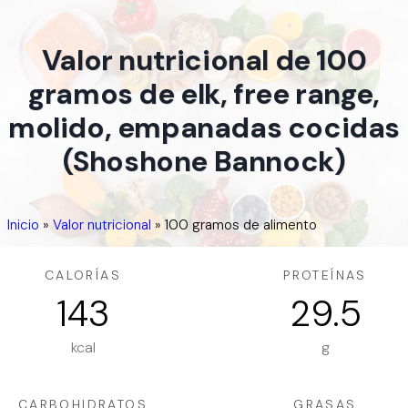
Valor nutricional de 100
gramos de elk, free range,
molido, empanadas cocidas
(Shoshone Bannock)
Inicio
»
Valor nutricional
»
100 gramos de alimento
CALORÍAS
PROTEÍNAS
143
29.5
kcal
g
CARBOHIDRATOS
GRASAS