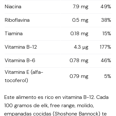
Niacina
7.9 mg
49%
Riboflavina
0.5 mg
38%
Tiamina
0.18 mg
15%
Vitamina B-12
4.3 µg
177%
Vitamina B-6
0.78 mg
46%
Vitamina E (alfa-
0.79 mg
5%
tocoferol)
Este alimento es rico en vitamina B-12. Cada
100 gramos de elk, free range, molido,
empanadas cocidas (Shoshone Bannock) te