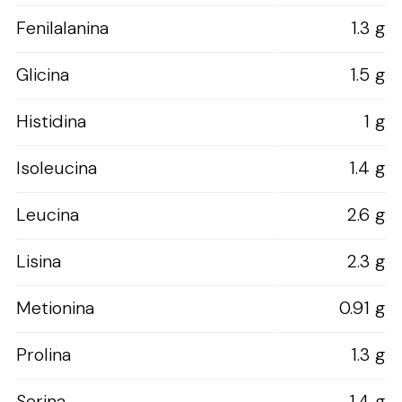
Fenilalanina
1.3 g
Glicina
1.5 g
Histidina
1 g
Isoleucina
1.4 g
Leucina
2.6 g
Lisina
2.3 g
Metionina
0.91 g
Prolina
1.3 g
Serina
1.4 g