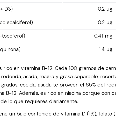
 + D3)
0.2 µg
colecalciferol)
0.2 µg
-tocoferol)
0.41 mg
oquinona)
1.4 µg
s rico en vitamina B-12. Cada 100 gramos de carn
 redonda, asada, magra y grasa separable, recort
s grados, cocida, asada te proveen el 65% del re
ina B-12. Además, es rico en niacina porque con 
 de lo que requieres diariamente.
iene un bajo contenido de vitamina D (1%), folato 