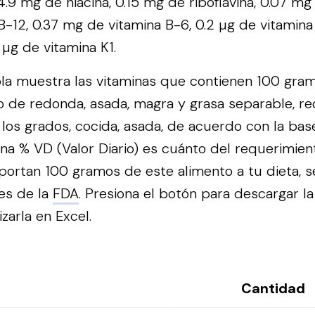
4.9 mg de niacina, 0.15 mg de riboflavina, 0.07 mg 
B-12, 0.37 mg de vitamina B-6, 0.2 µg de vitamina
4 µg de vitamina K1.
bla muestra las vitaminas que contienen 100 gra
jo de redonda, asada, magra y grasa separable, re
 los grados, cocida, asada, de acuerdo con la bas
na % VD (Valor Diario) es cuánto del requerimien
portan 100 gramos de este alimento a tu dieta, s
es de la
FDA
.
Presiona el botón para descargar la
izarla en Excel.
Cantidad