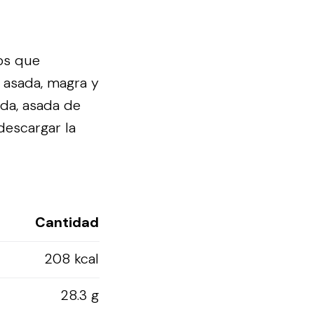
os que
 asada, magra y
ida, asada de
descargar la
Cantidad
208 kcal
28.3 g