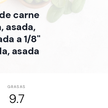
 de carne
, asada,
da a 1/8"
da, asada
GRASAS
9.7