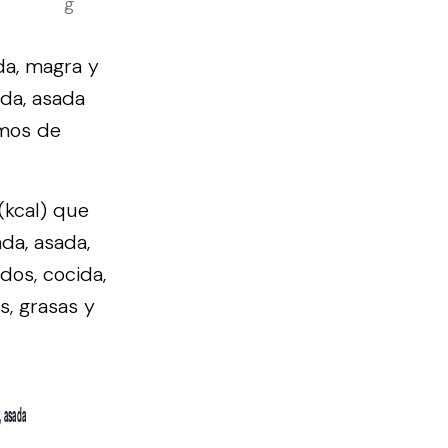
g
da, magra y
ida, asada
amos de
(kcal) que
da, asada,
dos, cocida,
s, grasas y