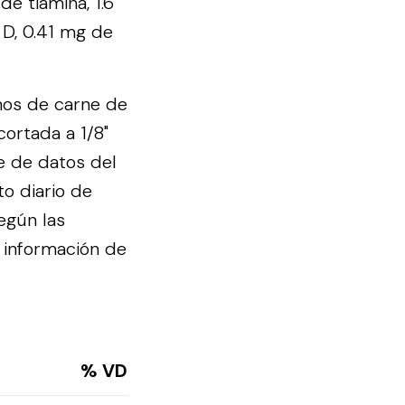
de tiamina, 1.6
 D, 0.41 mg de
mos de carne de
cortada a 1/8"
e de datos del
to diario de
egún las
 información de
% VD