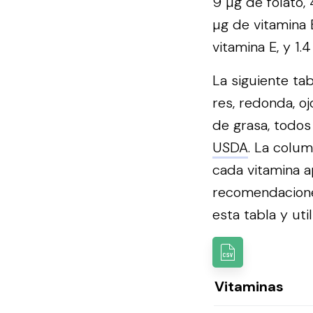
9 µg de folato, 
µg de vitamina 
vitamina E, y 1.
La siguiente ta
res, redonda, o
de grasa, todos
USDA
. La colum
cada vitamina a
recomendacion
esta tabla y util
Vitaminas