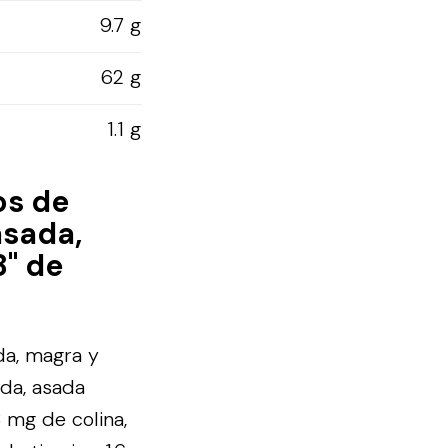
9.7 g
62 g
1.1 g
os de
asada,
8" de
da, magra y
ida, asada
 mg de colina,