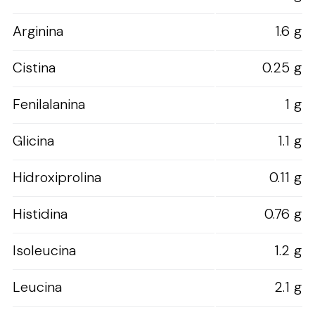
Arginina
1.6 g
Cistina
0.25 g
Fenilalanina
1 g
Glicina
1.1 g
Hidroxiprolina
0.11 g
Histidina
0.76 g
Isoleucina
1.2 g
Leucina
2.1 g