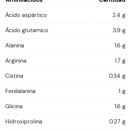
Ácido aspártico
2.4 g
Ácido glutamico
3.9 g
Alanina
1.6 g
Arginina
1.7 g
Cistina
0.34 g
Fenilalanina
1 g
Glicina
1.6 g
Hidroxiprolina
0.27 g