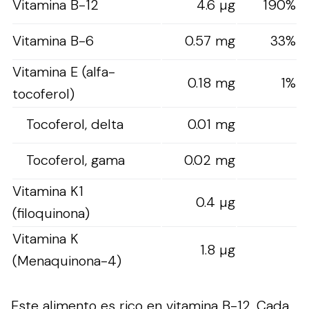
Vitamina B-12
4.6 µg
190%
Vitamina B-6
0.57 mg
33%
Vitamina E (alfa-
0.18 mg
1%
tocoferol)
Tocoferol, delta
0.01 mg
Tocoferol, gama
0.02 mg
Vitamina K1
0.4 µg
(filoquinona)
Vitamina K
1.8 µg
(Menaquinona-4)
Este alimento es rico en vitamina B-12. Cada