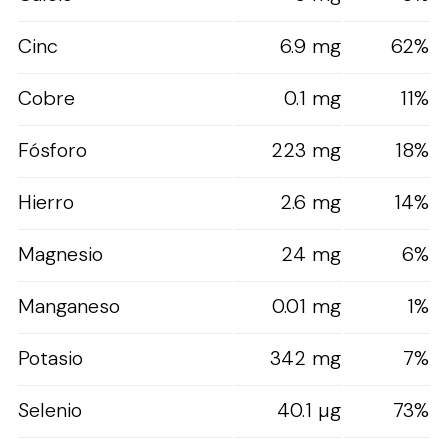
Cinc
6.9 mg
62%
Cobre
0.1 mg
11%
Fósforo
223 mg
18%
Hierro
2.6 mg
14%
Magnesio
24 mg
6%
Manganeso
0.01 mg
1%
Potasio
342 mg
7%
Selenio
40.1 µg
73%