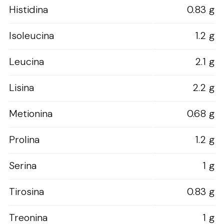
Histidina
0.83 g
Isoleucina
1.2 g
Leucina
2.1 g
Lisina
2.2 g
Metionina
0.68 g
Prolina
1.2 g
Serina
1 g
Tirosina
0.83 g
Treonina
1 g