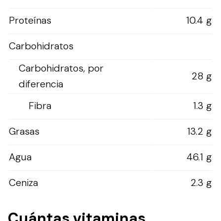
Proteínas
10.4 g
Carbohidratos
Carbohidratos, por
28 g
diferencia
Fibra
1.3 g
Grasas
13.2 g
Agua
46.1 g
Ceniza
2.3 g
Cuántas vitaminas