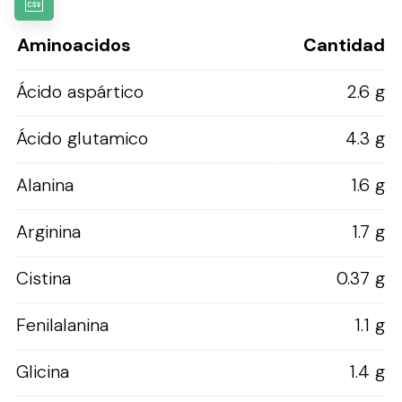
Aminoacidos
Cantidad
Ácido aspártico
2.6 g
Ácido glutamico
4.3 g
Alanina
1.6 g
Arginina
1.7 g
Cistina
0.37 g
Fenilalanina
1.1 g
Glicina
1.4 g