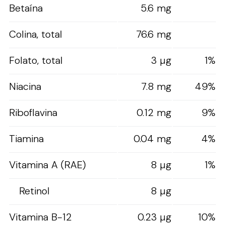
Betaína
5.6 mg
Colina, total
76.6 mg
Folato, total
3 µg
1%
Niacina
7.8 mg
49%
Riboflavina
0.12 mg
9%
Tiamina
0.04 mg
4%
Vitamina A (RAE)
8 µg
1%
Retinol
8 µg
Vitamina B-12
0.23 µg
10%