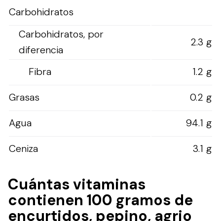
Carbohidratos
Carbohidratos, por
2.3 g
diferencia
Fibra
1.2 g
Grasas
0.2 g
Agua
94.1 g
Ceniza
3.1 g
Cuántas vitaminas
contienen 100 gramos de
encurtidos, pepino, agrio