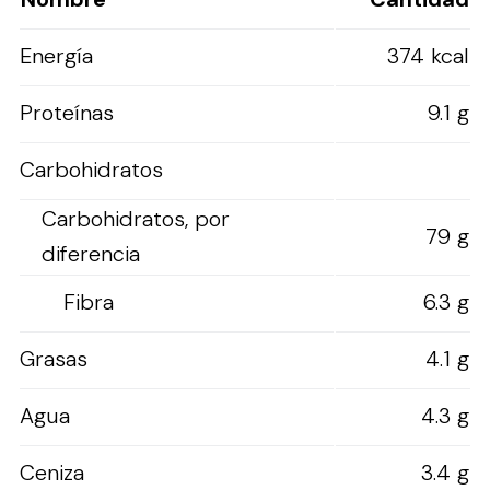
Energía
374 kcal
Proteínas
9.1 g
Carbohidratos
Carbohidratos, por
79 g
diferencia
Fibra
6.3 g
Grasas
4.1 g
Agua
4.3 g
Ceniza
3.4 g