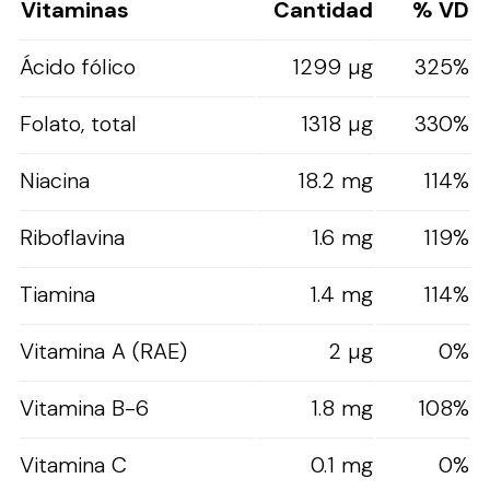
Vitaminas
Cantidad
% VD
Ácido fólico
1299 µg
325%
Folato, total
1318 µg
330%
Niacina
18.2 mg
114%
Riboflavina
1.6 mg
119%
Tiamina
1.4 mg
114%
Vitamina A (RAE)
2 µg
0%
Vitamina B-6
1.8 mg
108%
Vitamina C
0.1 mg
0%