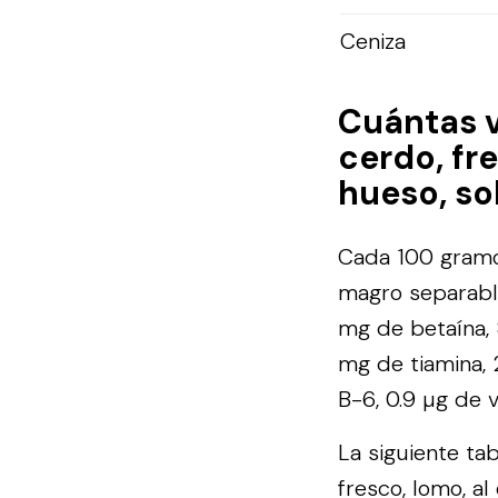
Ceniza
Cuántas 
cerdo, fre
hueso, so
Cada 100 gramos
magro separable
mg de betaína, 8
mg de tiamina, 
B-6, 0.9 µg de v
La siguiente ta
fresco, lomo, al