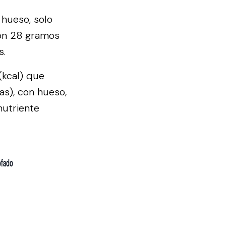
 hueso, solo
con 28 gramos
s.
(kcal) que
as), con hueso,
nutriente