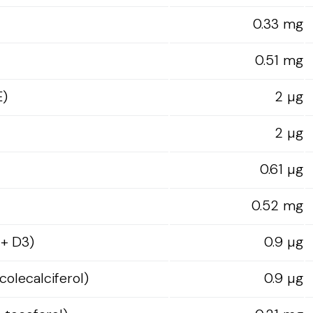
0.33 mg
0.51 mg
E)
2 µg
2 µg
0.61 µg
0.52 mg
 + D3)
0.9 µg
colecalciferol)
0.9 µg