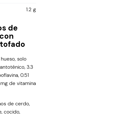
1.2 g
os de
 con
stofado
 hueso, solo
ntoténico, 3.3
flavina, 0.51
2 mg de vitamina
mos de cerdo,
, cocido,