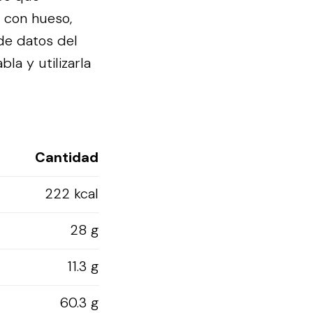
, con hueso,
de datos del
la y utilizarla
Cantidad
222 kcal
28 g
11.3 g
60.3 g