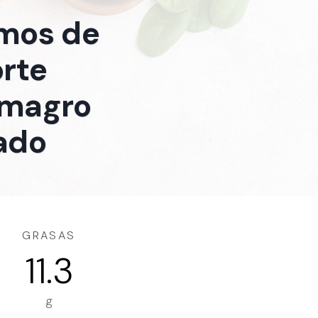
amos de
orte
o magro
fado
GRASAS
11.3
g