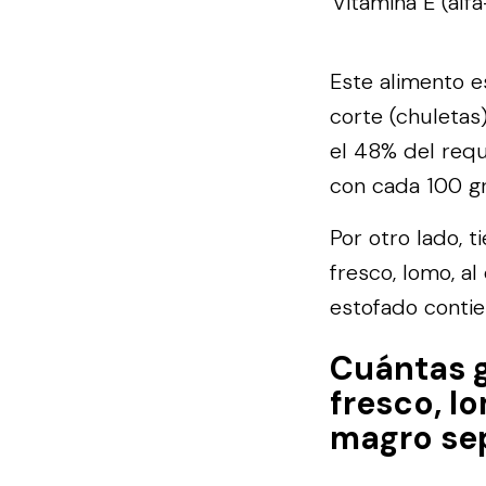
Vitamina E (alfa
Este alimento e
corte (chuletas
el 48% del requ
con cada 100 g
Por otro lado, 
fresco, lomo, al
estofado contie
Cuántas g
fresco, lo
magro sep