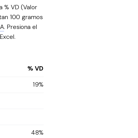
a % VD (Valor
rtan 100 gramos
DA
.
Presiona el
Excel.
% VD
19%
48%