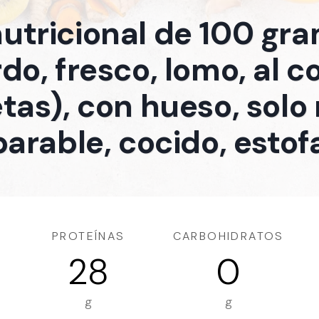
nutricional de 100 gr
do, fresco, lomo, al c
tas), con hueso, sol
arable, cocido, esto
PROTEÍNAS
CARBOHIDRATOS
28
0
g
g