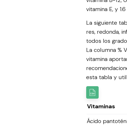
vitamina B-12, 
vitamina E, y 1.
La siguiente ta
res, redonda, in
todos los grado
La columna % VD
vitamina aporta
recomendacion
esta tabla y util
Vitaminas
Ácido pantotén