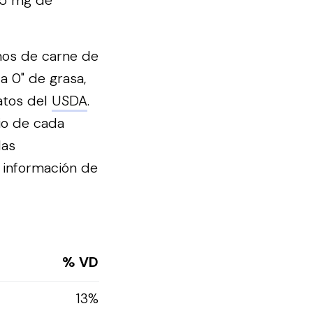
.45 mg de
mos de carne de
a 0" de grasa,
atos del
USDA
.
io de cada
las
 información de
% VD
13%