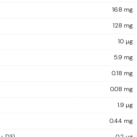
16.8 mg
128 mg
10 µg
5.9 mg
0.18 mg
0.08 mg
1.9 µg
0.44 mg
 + D3)
0.2 µg