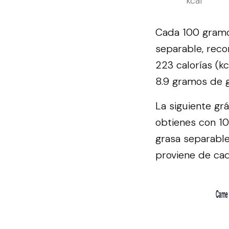
kcal
Cada 100 gramos
separable, reco
223 calorías (k
8.9 gramos de g
La siguiente gr
obtienes con 10
grasa separable
proviene de cad