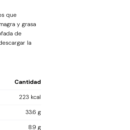
os que
 magra y grasa
tofada de
descargar la
Cantidad
223 kcal
33.6 g
8.9 g