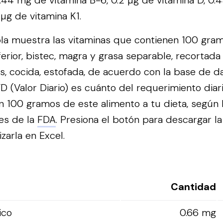
0.44 mg de vitamina B-6, 0.2 µg de vitamina D, 0
6 µg de vitamina K1.
bla muestra las vitaminas que contienen 100 gra
ferior, bistec, magra y grasa separable, recortada 
s, cocida, estofada, de acuerdo con la base de d
 (Valor Diario) es cuánto del requerimiento diar
n 100 gramos de este alimento a tu dieta, según 
es de la
FDA
.
Presiona el botón para descargar la
izarla en Excel.
Cantidad
ico
0.66 mg