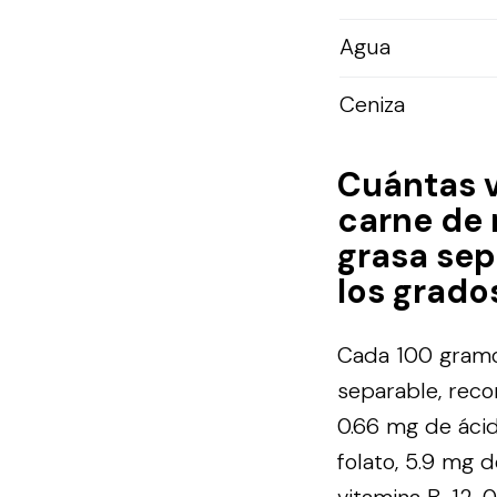
Agua
Ceniza
Cuántas 
carne de r
grasa sep
los grado
Cada 100 gramos
separable, reco
0.66 mg de ácid
folato, 5.9 mg d