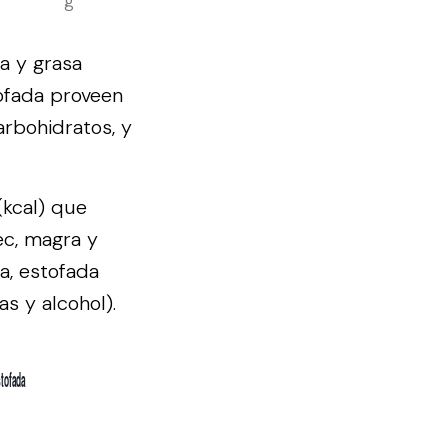
g
a y grasa
tofada proveen
arbohidratos, y
(kcal) que
ec, magra y
a, estofada
s y alcohol).