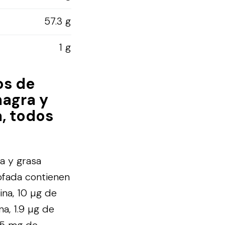
57.3 g
1 g
os de
magra y
a, todos
a y grasa
tofada contienen
ina, 10 µg de
na, 1.9 µg de