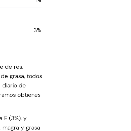
3%
e de res,
" de grasa, todos
 diario de
gramos obtienes
a E (3%), y
c, magra y grasa