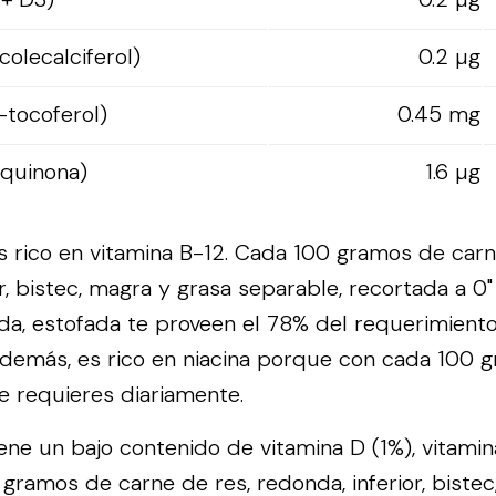
colecalciferol)
0.2 µg
-tocoferol)
0.45 mg
oquinona)
1.6 µg
s rico en vitamina B-12. Cada 100 gramos de carn
r, bistec, magra y grasa separable, recortada a 0
ida, estofada te proveen el 78% del requerimiento
Además, es rico en niacina porque con cada 100 
e requieres diariamente.
iene un bajo contenido de vitamina D (1%), vitamin
 gramos de carne de res, redonda, inferior, biste