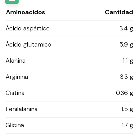
Aminoacidos
Cantidad
Ácido aspártico
3.4 g
Ácido glutamico
5.9 g
Alanina
1.1 g
Arginina
3.3 g
Cistina
0.36 g
Fenilalanina
1.5 g
Glicina
1.7 g