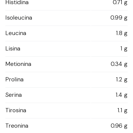
Histidina
0.71 g
Isoleucina
0.99 g
Leucina
1.8 g
Lisina
1 g
Metionina
0.34 g
Prolina
1.2 g
Serina
1.4 g
Tirosina
1.1 g
Treonina
0.96 g