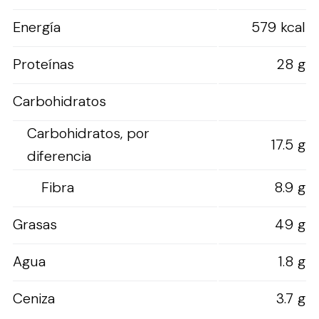
Energía
579 kcal
Proteínas
28 g
Carbohidratos
Carbohidratos, por
17.5 g
diferencia
Fibra
8.9 g
Grasas
49 g
Agua
1.8 g
Ceniza
3.7 g