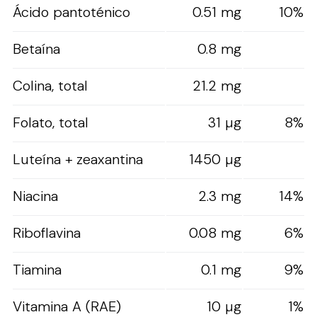
Ácido pantoténico
0.51 mg
10%
Betaína
0.8 mg
Colina, total
21.2 mg
Folato, total
31 µg
8%
Luteína + zeaxantina
1450 µg
Niacina
2.3 mg
14%
Riboflavina
0.08 mg
6%
Tiamina
0.1 mg
9%
Vitamina A (RAE)
10 µg
1%