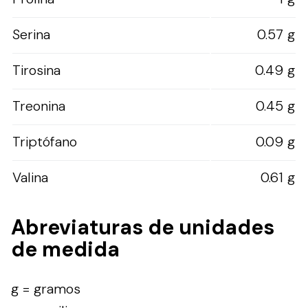
Serina
0.57 g
Tirosina
0.49 g
Treonina
0.45 g
Triptófano
0.09 g
Valina
0.61 g
Abreviaturas de unidades
de medida
g = gramos