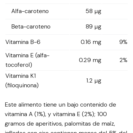
Alfa-caroteno
58 µg
Beta-caroteno
89 µg
Vitamina B-6
0.16 mg
9%
Vitamina E (alfa-
0.29 mg
2%
tocoferol)
Vitamina K1
1.2 µg
(filoquinona)
Este alimento tiene un bajo contenido de
vitamina A (1%), y vitamina E (2%); 100
gramos de aperitivos, palomitas de maíz,
inflados con aire contienen menos del 5% del