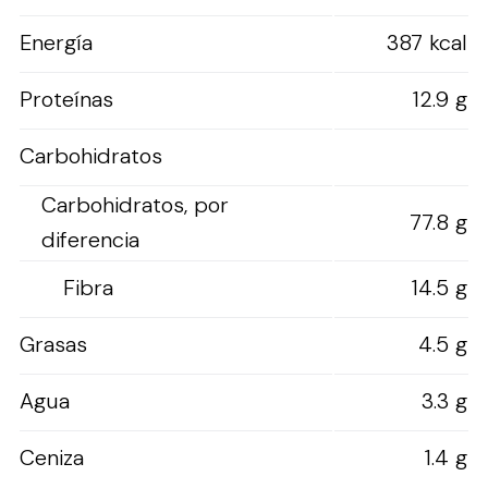
Energía
387 kcal
Proteínas
12.9 g
Carbohidratos
Carbohidratos, por
77.8 g
diferencia
Fibra
14.5 g
Grasas
4.5 g
Agua
3.3 g
Ceniza
1.4 g