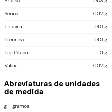
Prolina
0.03 g
Serina
0.02 g
Tirosina
0.01 g
Treonina
0.01 g
Triptófano
0 g
Valina
0.02 g
Abreviaturas de unidades
de medida
g = gramos