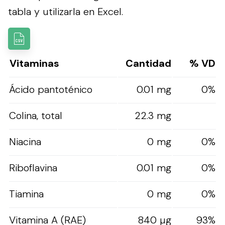
tabla y utilizarla en Excel.
Vitaminas
Cantidad
% VD
Ácido pantoténico
0.01 mg
0%
Colina, total
22.3 mg
Niacina
0 mg
0%
Riboflavina
0.01 mg
0%
Tiamina
0 mg
0%
Vitamina A (RAE)
840 µg
93%