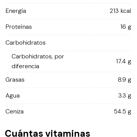
Energía
213 kcal
Proteínas
16 g
Carbohidratos
Carbohidratos, por
17.4 g
diferencia
Grasas
8.9 g
Agua
3.3 g
Ceniza
54.5 g
Cuántas vitaminas