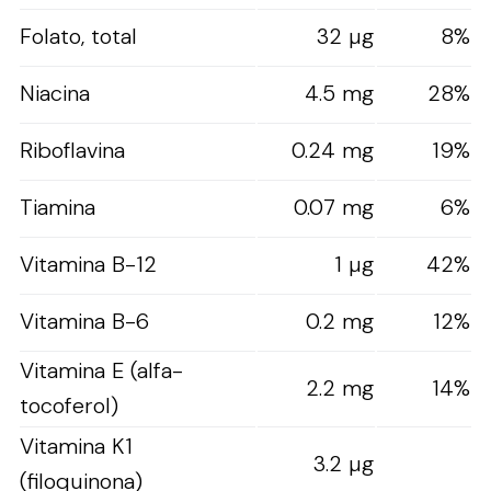
Folato, total
32 µg
8%
Niacina
4.5 mg
28%
Riboflavina
0.24 mg
19%
Tiamina
0.07 mg
6%
Vitamina B-12
1 µg
42%
Vitamina B-6
0.2 mg
12%
Vitamina E (alfa-
2.2 mg
14%
tocoferol)
Vitamina K1
3.2 µg
(filoquinona)