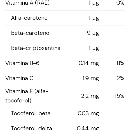
Vitamina A (RAE)
1 µg
0%
Alfa-caroteno
1 µg
Beta-caroteno
9 µg
Beta-criptoxantina
1 µg
Vitamina B-6
0.14 mg
8%
Vitamina C
1.9 mg
2%
Vitamina E (alfa-
2.2 mg
15%
tocoferol)
Tocoferol, beta
0.03 mg
Tocoferol, delta
0.44 mg