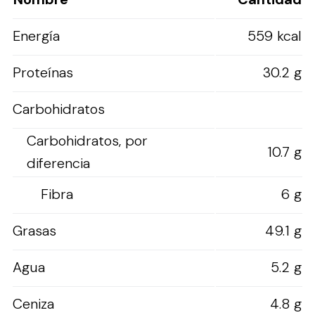
Energía
559 kcal
Proteínas
30.2 g
Carbohidratos
Carbohidratos, por
10.7 g
diferencia
Fibra
6 g
Grasas
49.1 g
Agua
5.2 g
Ceniza
4.8 g