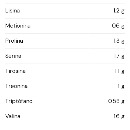
Lisina
1.2 g
Metionina
0.6 g
Prolina
1.3 g
Serina
1.7 g
Tirosina
1.1 g
Treonina
1 g
Triptófano
0.58 g
Valina
1.6 g