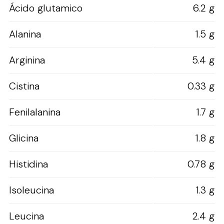
Ácido glutamico
6.2 g
Alanina
1.5 g
Arginina
5.4 g
Cistina
0.33 g
Fenilalanina
1.7 g
Glicina
1.8 g
Histidina
0.78 g
Isoleucina
1.3 g
Leucina
2.4 g