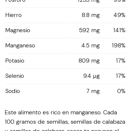
Hierro
8.8 mg
49%
Magnesio
592 mg
141%
Manganeso
4.5 mg
198%
Potasio
809 mg
17%
Selenio
9.4 µg
17%
Sodio
7 mg
0%
Este alimento es rico en manganeso. Cada
100 gramos de semillas, semillas de calabaza
y semillas de calabaza, secas te proveen el