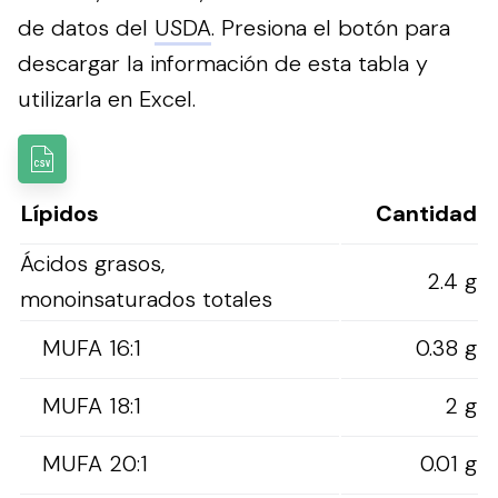
de datos del
USDA
.
Presiona el botón para
descargar la información de esta tabla y
utilizarla en Excel.
Lípidos
Cantidad
Ácidos grasos,
2.4 g
monoinsaturados totales
MUFA 16:1
0.38 g
MUFA 18:1
2 g
MUFA 20:1
0.01 g