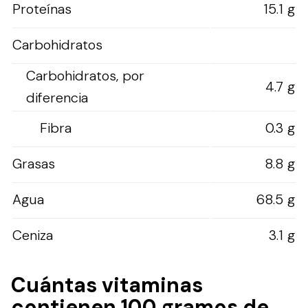
Proteínas
15.1 g
Carbohidratos
Carbohidratos, por
4.7 g
diferencia
Fibra
0.3 g
Grasas
8.8 g
Agua
68.5 g
Ceniza
3.1 g
Cuántas vitaminas
contienen 100 gramos de