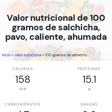
Valor nutricional de 100
gramos de salchicha,
pavo, caliente, ahumada
Inicio
»
Valor nutricional
»
100 gramos de alimento
CALORÍAS
PROTEÍNAS
158
15.1
kcal
g
CARBOHIDRATOS
GRASAS