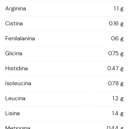
Arginina
1.1 g
Cistina
0.16 g
Fenilalanina
0.6 g
Glicina
0.75 g
Histidina
0.47 g
Isoleucina
0.78 g
Leucina
1.2 g
Lisina
1.4 g
Metionina
0.44 g