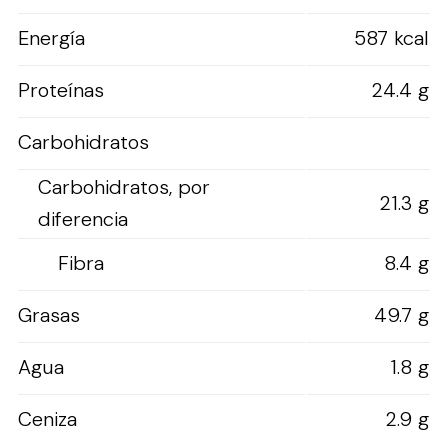
Energía
587 kcal
Proteínas
24.4 g
Carbohidratos
Carbohidratos, por
21.3 g
diferencia
Fibra
8.4 g
Grasas
49.7 g
Agua
1.8 g
Ceniza
2.9 g