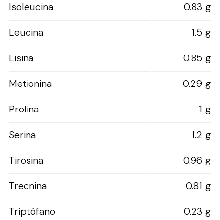
Isoleucina
0.83 g
Leucina
1.5 g
Lisina
0.85 g
Metionina
0.29 g
Prolina
1 g
Serina
1.2 g
Tirosina
0.96 g
Treonina
0.81 g
Triptófano
0.23 g