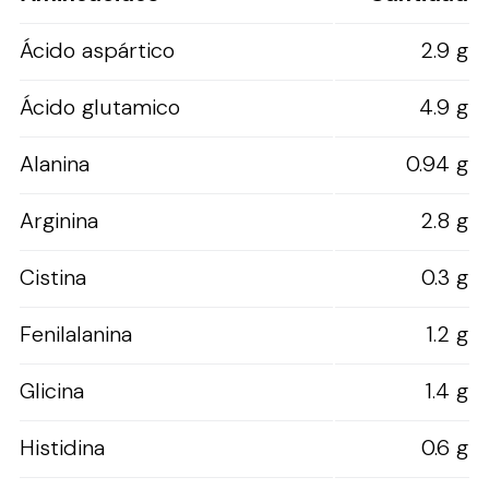
Ácido aspártico
2.9 g
Ácido glutamico
4.9 g
Alanina
0.94 g
Arginina
2.8 g
Cistina
0.3 g
Fenilalanina
1.2 g
Glicina
1.4 g
Histidina
0.6 g