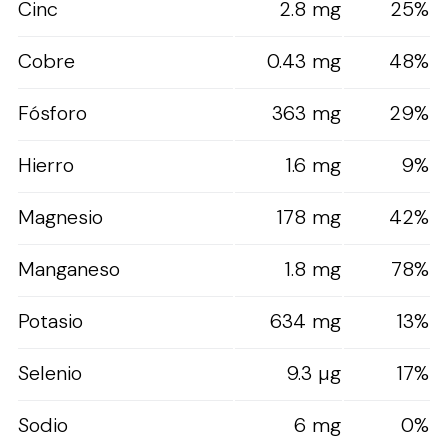
Cinc
2.8 mg
25%
Cobre
0.43 mg
48%
Fósforo
363 mg
29%
Hierro
1.6 mg
9%
Magnesio
178 mg
42%
Manganeso
1.8 mg
78%
Potasio
634 mg
13%
Selenio
9.3 µg
17%
Sodio
6 mg
0%