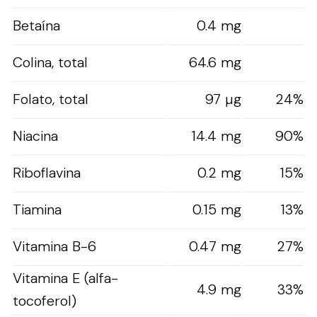
Betaína
0.4 mg
Colina, total
64.6 mg
Folato, total
97 µg
24%
Niacina
14.4 mg
90%
Riboflavina
0.2 mg
15%
Tiamina
0.15 mg
13%
Vitamina B-6
0.47 mg
27%
Vitamina E (alfa-
4.9 mg
33%
tocoferol)