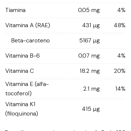
Tiamina
0.05 mg
4%
Vitamina A (RAE)
431 µg
48%
Beta-caroteno
5167 µg
Vitamina B-6
0.07 mg
4%
Vitamina C
18.2 mg
20%
Vitamina E (alfa-
2.1 mg
14%
tocoferol)
Vitamina K1
415 µg
(filoquinona)