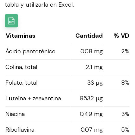
tabla y utilizarla en Excel.
Vitaminas
Cantidad
% VD
Ácido pantoténico
0.08 mg
2%
Colina, total
2.1 mg
Folato, total
33 µg
8%
Luteína + zeaxantina
9532 µg
Niacina
0.49 mg
3%
Riboflavina
0.07 mg
5%