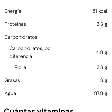
Energía
51 kcal
Proteínas
3.3 g
Carbohidratos
Carbohidratos, por
4.8 g
diferencia
Fibra
3.3 g
Grasas
3 g
Agua
87.8 g
Cuántas vitaminas