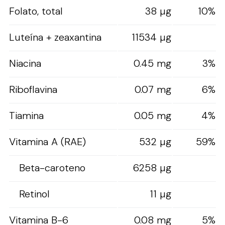
Folato, total
38 µg
10%
Luteína + zeaxantina
11534 µg
Niacina
0.45 mg
3%
Riboflavina
0.07 mg
6%
Tiamina
0.05 mg
4%
Vitamina A (RAE)
532 µg
59%
Beta-caroteno
6258 µg
Retinol
11 µg
Vitamina B-6
0.08 mg
5%