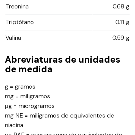
Treonina
0.68 g
Triptófano
0.11 g
Valina
0.59 g
Abreviaturas de unidades
de medida
g = gramos
mg = miligramos
µg = microgramos
mg NE = miligramos de equivalentes de
niacina
µg RAE = microgramos de equivalentes de