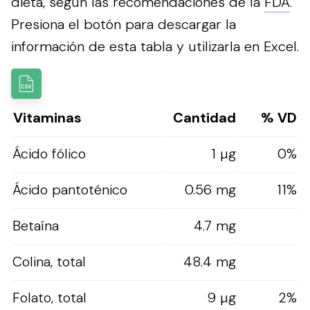
dieta, según las recomendaciones de la
FDA
.
Presiona el botón para descargar la
información de esta tabla y utilizarla en Excel.
Vitaminas
Cantidad
% VD
Ácido fólico
1 µg
0%
Ácido pantoténico
0.56 mg
11%
Betaína
4.7 mg
Colina, total
48.4 mg
Folato, total
9 µg
2%