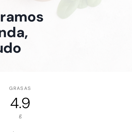
 gramos
nda,
udo
GRASAS
4.9
g