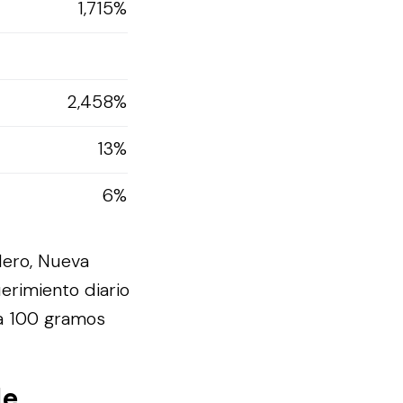
1,715%
2,458%
13%
6%
dero, Nueva
erimiento diario
da 100 gramos
de