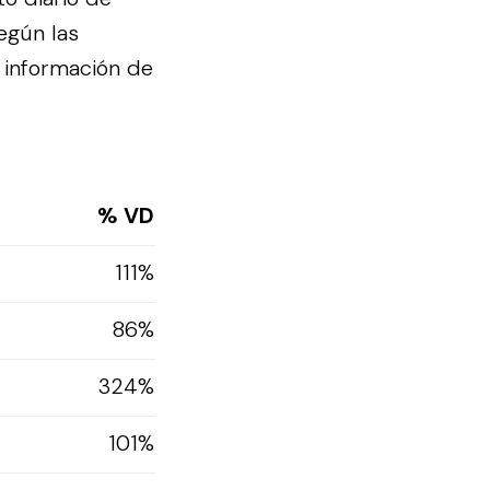
egún las
 información de
% VD
111%
86%
324%
101%