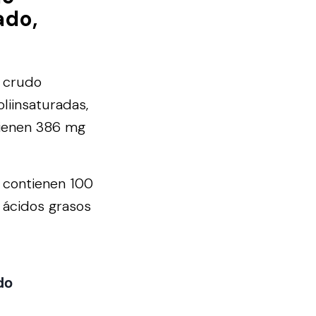
ado,
, crudo
liinsaturadas,
ntienen 386 mg
e contienen 100
 ácidos grasos