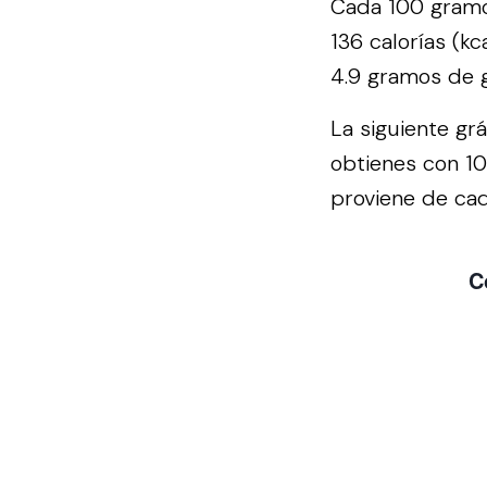
Cada 100 gramo
136 calorías (k
4.9 gramos de g
La siguiente gr
obtienes con 1
proviene de cad