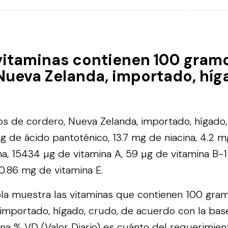
vitaminas contienen 100 gram
Nueva Zelanda, importado, híg
s de cordero, Nueva Zelanda, importado, hígado
g de ácido pantoténico, 13.7 mg de niacina, 4.2 mg
na, 15434 µg de vitamina A, 59 µg de vitamina B-
 0.86 mg de vitamina E.
bla muestra las vitaminas que contienen 100 gra
importado, hígado, crudo, de acuerdo con la bas
na % VD (Valor Diario) es cuánto del requerimien