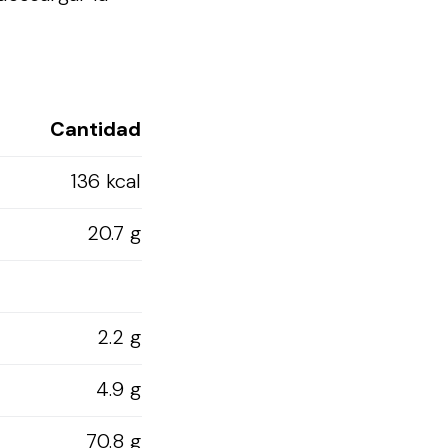
Cantidad
136 kcal
20.7 g
2.2 g
4.9 g
70.8 g