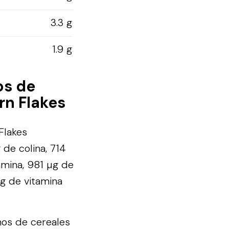
3.3 g
1.9 g
os de
rn Flakes
Flakes
 de colina, 714
iamina, 981 µg de
mg de vitamina
mos de cereales