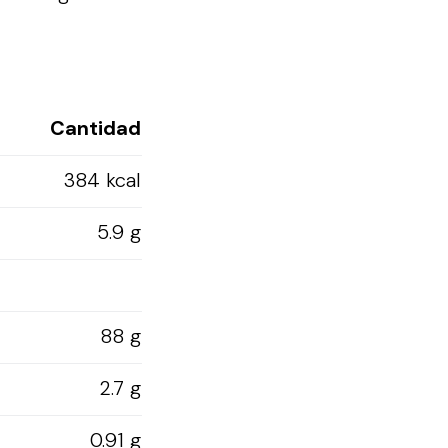
Cantidad
384 kcal
5.9 g
88 g
2.7 g
0.91 g