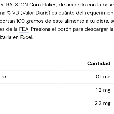
er, RALSTON Corn Flakes, de acuerdo con la base
na % VD (Valor Diario) es cuánto del requerimien
portan 100 gramos de este alimento a tu dieta, s
es de la
FDA
.
Presiona el botón para descargar la
izarla en Excel.
Cantidad
ico
0.1 mg
1.2 mg
2.2 mg