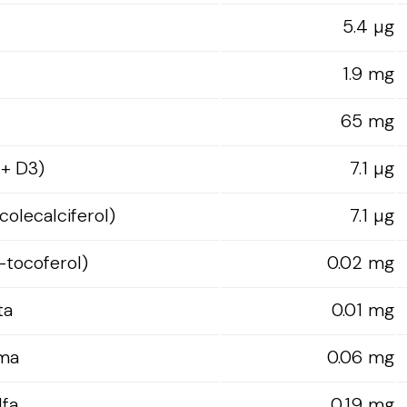
5.4 µg
1.9 mg
65 mg
 + D3)
7.1 µg
colecalciferol)
7.1 µg
-tocoferol)
0.02 mg
ta
0.01 mg
ama
0.06 mg
lfa
0.19 mg