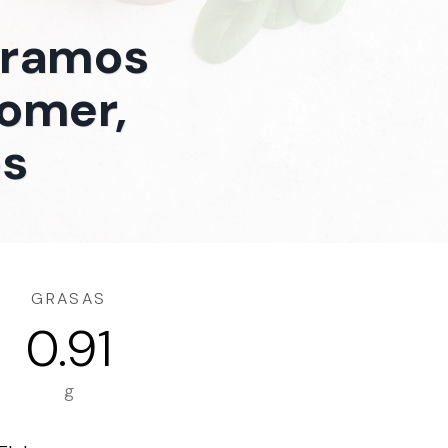
 gramos
comer,
es
GRASAS
0.91
g