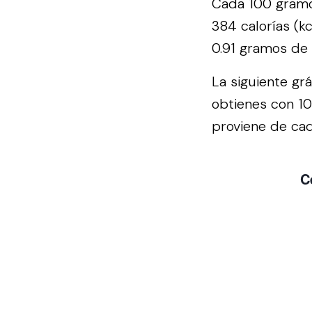
Cada 100 gramo
384 calorías (k
0.91 gramos de 
La siguiente gr
obtienes con 1
proviene de cad