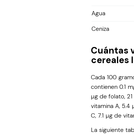
Agua
Ceniza
Cuántas 
cereales 
Cada 100 gramo
contienen 0.1 m
µg de folato, 21
vitamina A, 5.4
C, 7.1 µg de vit
La siguiente ta