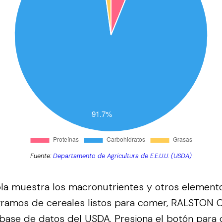
Fuente:
Departamento de Agricultura de E.E.U.U. (USDA)
bla muestra los macronutrientes y otros element
gramos de cereales listos para comer, RALSTON C
 base de datos del
USDA
.
Presiona el botón para 