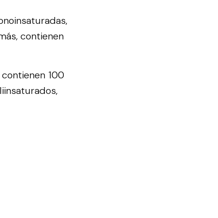
onoinsaturadas,
emás, contienen
e contienen 100
iinsaturados,