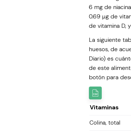
6 mg de niacina,
0.69 µg de vita
de vitamina D, y
La siguiente ta
huesos, de acu
Diario) es cuán
de este aliment
botón para desca
Vitaminas
Colina, total