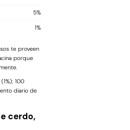
5%
1%
esos te proveen
iacina porque
amente.
 (1%); 100
ento diario de
e cerdo,