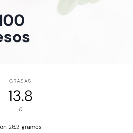
 100
esos
GRASAS
13.8
g
con 26.2 gramos