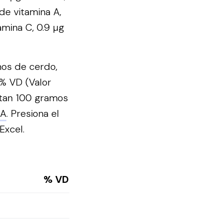
de vitamina A,
amina C, 0.9 µg
mos de cerdo,
 % VD (Valor
rtan 100 gramos
DA
.
Presiona el
Excel.
% VD