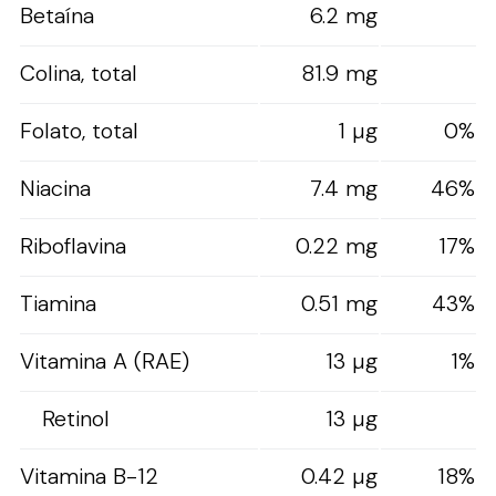
Betaína
6.2 mg
Colina, total
81.9 mg
Folato, total
1 µg
0%
Niacina
7.4 mg
46%
Riboflavina
0.22 mg
17%
Tiamina
0.51 mg
43%
Vitamina A (RAE)
13 µg
1%
Retinol
13 µg
Vitamina B-12
0.42 µg
18%