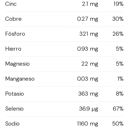
Cinc
2.1 mg
19%
Cobre
0.27 mg
30%
Fósforo
321 mg
26%
Hierro
0.93 mg
5%
Magnesio
22 mg
5%
Manganeso
0.03 mg
1%
Potasio
363 mg
8%
Selenio
36.9 µg
67%
Sodio
1160 mg
50%