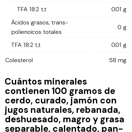
TFA 18:2 t,t
0.01 g
Ácidos grasos, trans-
0 g
polienoicos totales
TFA 18:2 t,t
0.01 g
Colesterol
58 mg
Cuántos minerales
contienen 100 gramos de
cerdo, curado, jamón con
jugos naturales, rebanada,
deshuesado, magro y grasa
separable, calentado, pan-