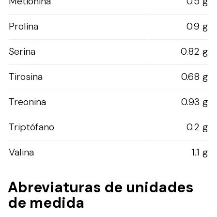
Metionina
0.5 g
Prolina
0.9 g
Serina
0.82 g
Tirosina
0.68 g
Treonina
0.93 g
Triptófano
0.2 g
Valina
1.1 g
Abreviaturas de unidades
de medida