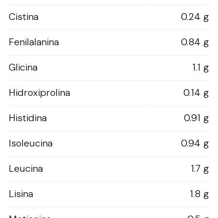
Cistina
0.24 g
Fenilalanina
0.84 g
Glicina
1.1 g
Hidroxiprolina
0.14 g
Histidina
0.91 g
Isoleucina
0.94 g
Leucina
1.7 g
Lisina
1.8 g