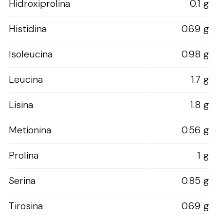
Hidroxiprolina
0.1 g
Histidina
0.69 g
Isoleucina
0.98 g
Leucina
1.7 g
Lisina
1.8 g
Metionina
0.56 g
Prolina
1 g
Serina
0.85 g
Tirosina
0.69 g