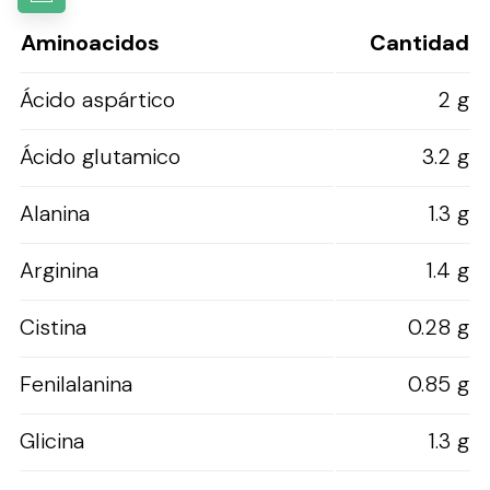
Aminoacidos
Cantidad
Ácido aspártico
2 g
Ácido glutamico
3.2 g
Alanina
1.3 g
Arginina
1.4 g
Cistina
0.28 g
Fenilalanina
0.85 g
Glicina
1.3 g