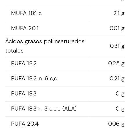
MUFA 18:1 c
2.1 g
MUFA 20:1
0.01 g
Ácidos grasos poliinsaturados
0.31 g
totales
PUFA 18:2
0.25 g
PUFA 18:2 n-6 c,c
0.21 g
PUFA 18:3
0 g
PUFA 18:3 n-3 c,c,c (ALA)
0 g
PUFA 20:4
0.06 g