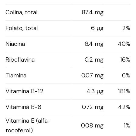
Colina, total
87.4 mg
Folato, total
6 µg
2%
Niacina
6.4 mg
40%
Riboflavina
0.2 mg
16%
Tiamina
0.07 mg
6%
Vitamina B-12
4.3 µg
181%
Vitamina B-6
0.72 mg
42%
Vitamina E (alfa-
0.08 mg
1%
tocoferol)