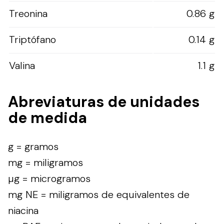
Treonina
0.86 g
Triptófano
0.14 g
Valina
1.1 g
Abreviaturas de unidades
de medida
g = gramos
mg = miligramos
µg = microgramos
mg NE = miligramos de equivalentes de
niacina