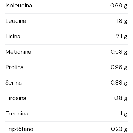
Isoleucina
0.99 g
Leucina
1.8 g
Lisina
2.1 g
Metionina
0.58 g
Prolina
0.96 g
Serina
0.88 g
Tirosina
0.8 g
Treonina
1 g
Triptófano
0.23 g