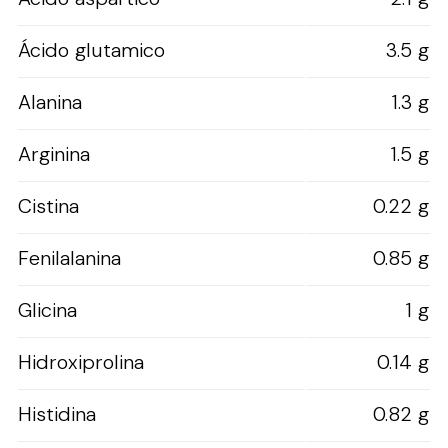
Ácido glutamico
3.5 g
Alanina
1.3 g
Arginina
1.5 g
Cistina
0.22 g
Fenilalanina
0.85 g
Glicina
1 g
Hidroxiprolina
0.14 g
Histidina
0.82 g