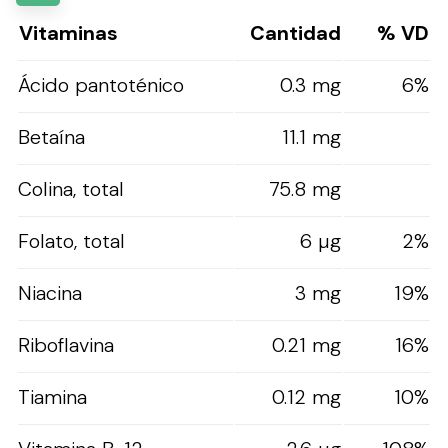
Vitaminas
Cantidad
% VD
Ácido pantoténico
0.3 mg
6%
Betaína
11.1 mg
Colina, total
75.8 mg
Folato, total
6 µg
2%
Niacina
3 mg
19%
Riboflavina
0.21 mg
16%
Tiamina
0.12 mg
10%