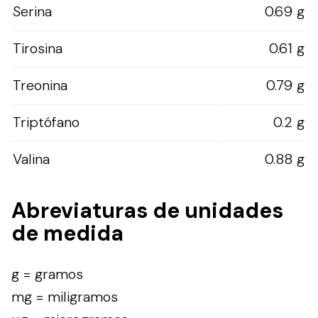
Serina
0.69 g
Tirosina
0.61 g
Treonina
0.79 g
Triptófano
0.2 g
Valina
0.88 g
Abreviaturas de unidades
de medida
g = gramos
mg = miligramos