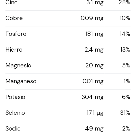
Cinc
3.1 mg
28%
Cobre
0.09 mg
10%
Fósforo
181 mg
14%
Hierro
2.4 mg
13%
Magnesio
20 mg
5%
Manganeso
0.01 mg
1%
Potasio
304 mg
6%
Selenio
17.1 µg
31%
Sodio
49 mg
2%