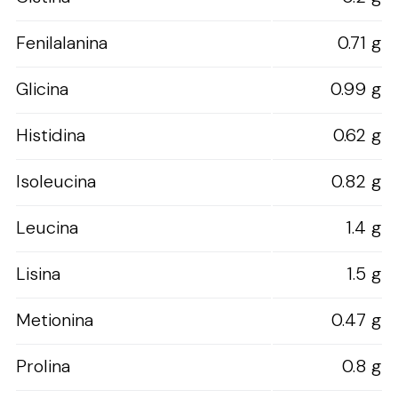
Fenilalanina
0.71 g
Glicina
0.99 g
Histidina
0.62 g
Isoleucina
0.82 g
Leucina
1.4 g
Lisina
1.5 g
Metionina
0.47 g
Prolina
0.8 g