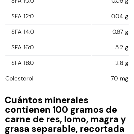
SFA 10:0
0.06 g
SFA 12:0
0.04 g
SFA 14:0
0.67 g
SFA 16:0
5.2 g
SFA 18:0
2.8 g
Colesterol
70 mg
Cuántos minerales
contienen 100 gramos de
carne de res, lomo, magra y
grasa separable, recortada