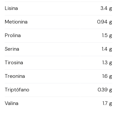
Lisina
3.4 g
Metionina
0.94 g
Prolina
1.5 g
Serina
1.4 g
Tirosina
1.3 g
Treonina
1.6 g
Triptófano
0.39 g
Valina
1.7 g