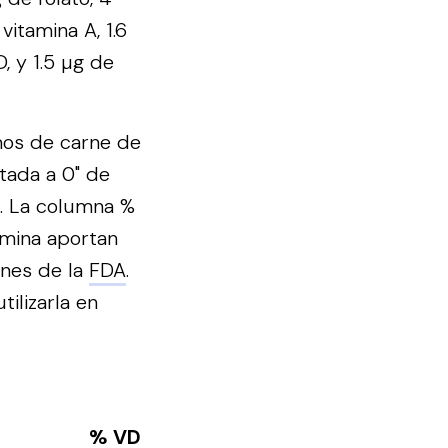
vitamina A, 1.6
, y 1.5 µg de
mos de carne de
rtada a 0" de
. La columna %
amina aportan
ones de la
FDA
.
ilizarla en
% VD