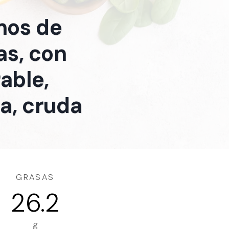
mos de
las, con
able,
ta, cruda
GRASAS
26.2
g