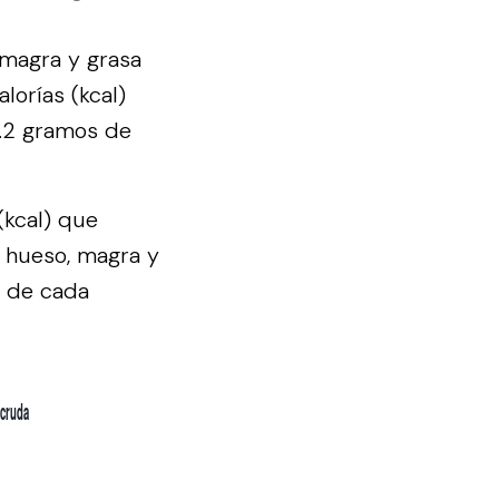
 magra y grasa
lorías (kcal)
6.2 gramos de
(kcal) que
n hueso, magra y
e de cada