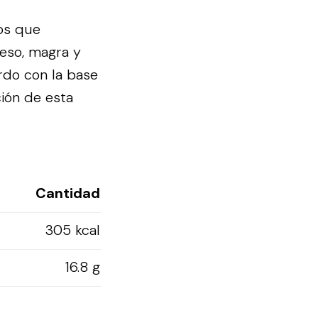
os que
ueso, magra y
rdo con la base
ción de esta
Cantidad
305 kcal
16.8 g