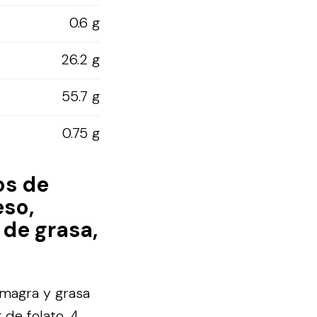
0.6 g
26.2 g
55.7 g
0.75 g
os de
eso,
 de grasa,
 magra y grasa
 de folato, 4