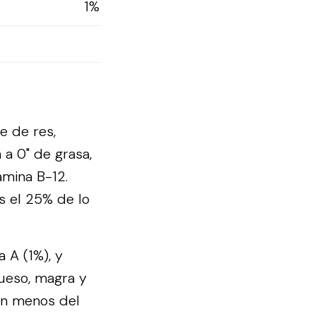
1%
e de res,
 a 0" de grasa,
amina B-12.
s el 25% de lo
a A (1%), y
hueso, magra y
nen menos del