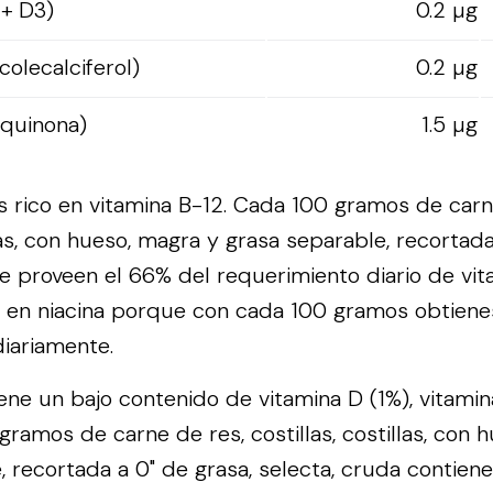
 + D3)
0.2 µg
colecalciferol)
0.2 µg
oquinona)
1.5 µg
s rico en vitamina B-12. Cada 100 gramos de carn
llas, con hueso, magra y grasa separable, recortada
te proveen el 66% del requerimiento diario de vit
 en niacina porque con cada 100 gramos obtiene
iariamente.
iene un bajo contenido de vitamina D (1%), vitamin
 gramos de carne de res, costillas, costillas, con 
, recortada a 0" de grasa, selecta, cruda contie