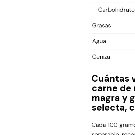
Carbohidratos
Grasas
Agua
Ceniza
Cuántas 
carne de r
magra y g
selecta, 
Cada 100 gramos
separable, reco