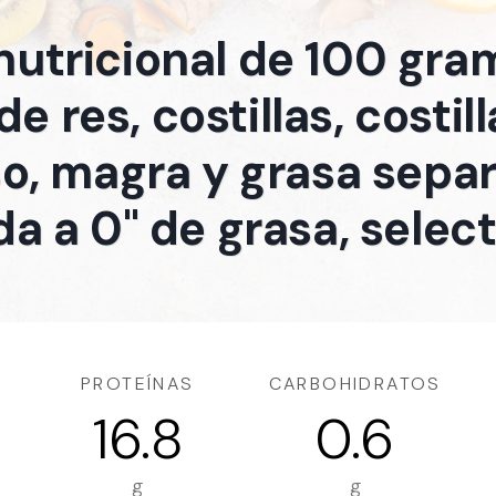
 nutricional de 100 gra
e res, costillas, costil
o, magra y grasa separ
a a 0" de grasa, selec
PROTEÍNAS
CARBOHIDRATOS
16.8
0.6
g
g