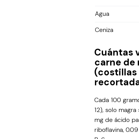
Agua
Ceniza
Cuántas 
carne de 
(costillas
recortada
Cada 100 gramos
12), solo magra
mg de ácido pan
riboflavina, 0.0