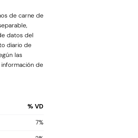
mos de carne de
 separable,
de datos del
to diario de
egún las
 información de
% VD
7%