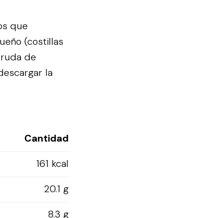
os que
ueño (costillas
 cruda de
descargar la
Cantidad
161 kcal
20.1 g
8.3 g