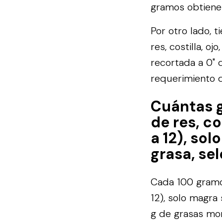
gramos obtienes
Por otro lado, 
res, costilla, o
recortada a 0" 
requerimiento d
Cuántas 
de res, co
a 12), so
grasa, se
Cada 100 gramos
12), solo magra 
g de grasas mon