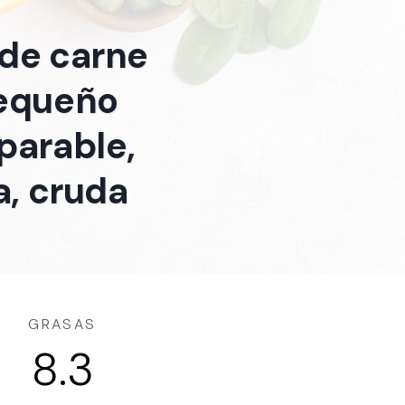
 de carne
 pequeño
eparable,
a, cruda
GRASAS
8.3