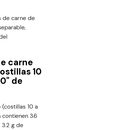
s de carne de
 separable,
del
de carne
ostillas 10
 0" de
(costillas 10 a
a contienen 3.6
 3.2 g de