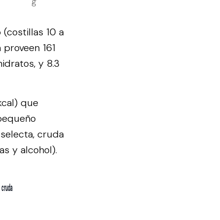
g
(costillas 10 a
a proveen 161
idratos, y 8.3
kcal) que
 pequeño
 selecta, cruda
s y alcohol).