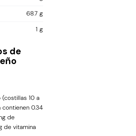
68.7 g
1 g
os de
ueño
(costillas 10 a
a contienen 0.34
 mg de
mg de vitamina