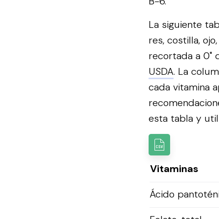
B-6.
La siguiente ta
res, costilla, o
recortada a 0" 
USDA
. La colum
cada vitamina a
recomendacion
esta tabla y util
Vitaminas
Ácido pantotén