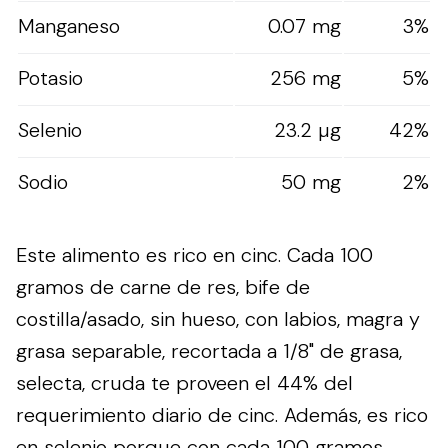
Manganeso
0.07 mg
3%
Potasio
256 mg
5%
Selenio
23.2 µg
42%
Sodio
50 mg
2%
Este alimento es rico en cinc. Cada 100
gramos de carne de res, bife de
costilla/asado, sin hueso, con labios, magra y
grasa separable, recortada a 1/8" de grasa,
selecta, cruda te proveen el 44% del
requerimiento diario de cinc. Además, es rico
en selenio porque con cada 100 gramos