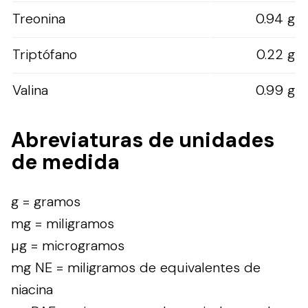
Treonina
0.94 g
Triptófano
0.22 g
Valina
0.99 g
Abreviaturas de unidades
de medida
g = gramos
mg = miligramos
µg = microgramos
mg NE = miligramos de equivalentes de
niacina