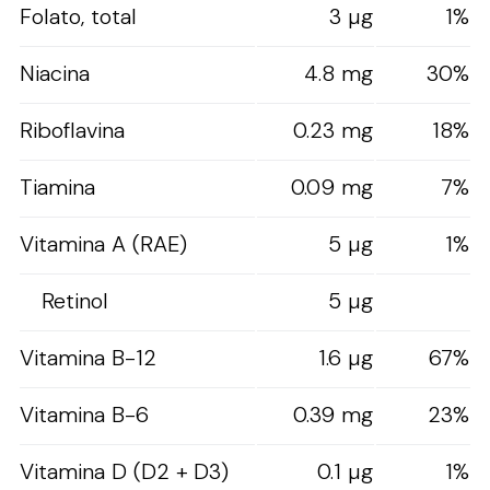
Folato, total
3 µg
1%
Niacina
4.8 mg
30%
Riboflavina
0.23 mg
18%
Tiamina
0.09 mg
7%
Vitamina A (RAE)
5 µg
1%
Retinol
5 µg
Vitamina B-12
1.6 µg
67%
Vitamina B-6
0.39 mg
23%
Vitamina D (D2 + D3)
0.1 µg
1%