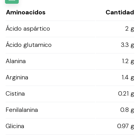
Aminoacidos
Cantidad
Ácido aspártico
2 g
Ácido glutamico
3.3 g
Alanina
1.2 g
Arginina
1.4 g
Cistina
0.21 g
Fenilalanina
0.8 g
Glicina
0.97 g