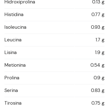
Hidroxiprolina
0.13 g
Histidina
0.77 g
Isoleucina
0.93 g
Leucina
1.7 g
Lisina
1.9 g
Metionina
0.54 g
Prolina
0.9 g
Serina
0.83 g
Tirosina
0.75 g