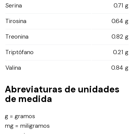
Serina
0.71 g
Tirosina
0.64 g
Treonina
0.82 g
Triptófano
0.21 g
Valina
0.84 g
Abreviaturas de unidades
de medida
g = gramos
mg = miligramos