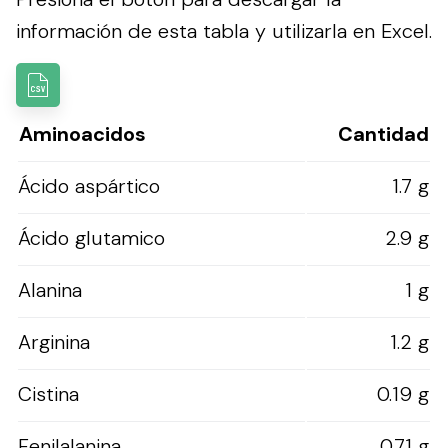
información de esta tabla y utilizarla en Excel.
Aminoacidos
Cantidad
Ácido aspártico
1.7 g
Ácido glutamico
2.9 g
Alanina
1 g
Arginina
1.2 g
Cistina
0.19 g
Fenilalanina
0.71 g