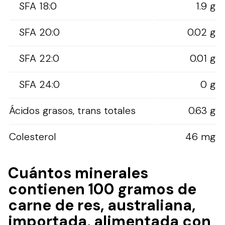
SFA 18:0
1.9 g
SFA 20:0
0.02 g
SFA 22:0
0.01 g
SFA 24:0
0 g
Ácidos grasos, trans totales
0.63 g
Colesterol
46 mg
Cuántos minerales
contienen 100 gramos de
carne de res, australiana,
importada, alimentada con