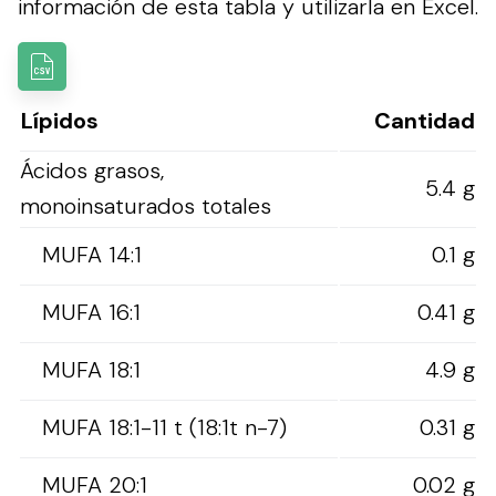
información de esta tabla y utilizarla en Excel.
Lípidos
Cantidad
Ácidos grasos,
5.4 g
monoinsaturados totales
MUFA 14:1
0.1 g
MUFA 16:1
0.41 g
MUFA 18:1
4.9 g
MUFA 18:1-11 t (18:1t n-7)
0.31 g
MUFA 20:1
0.02 g