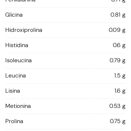
Glicina
0.81 g
Hidroxiprolina
0.09 g
Histidina
0.6 g
Isoleucina
0.79 g
Leucina
1.5 g
Lisina
1.6 g
Metionina
0.53 g
Prolina
0.75 g