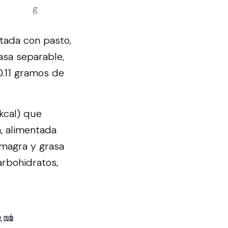
g
tada con pasto,
rasa separable,
0.11 gramos de
(kcal) que
, alimentada
, magra y grasa
arbohidratos,