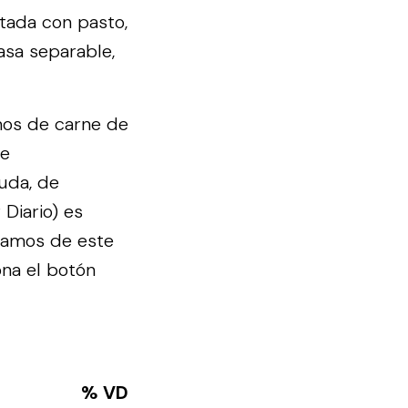
tada con pasto,
rasa separable,
mos de carne de
de
uda, de
 Diario) es
gramos de este
ona el botón
% VD