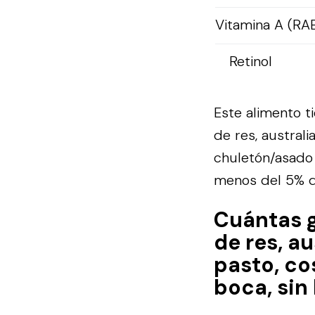
Vitamina A (RA
Retinol
Este alimento t
de res, australi
chuletón/asado 
menos del 5% de
Cuántas 
de res, a
pasto, co
boca, sin