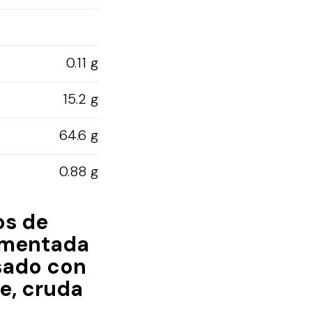
0.11 g
15.2 g
64.6 g
0.88 g
os de
limentada
asado con
e, cruda