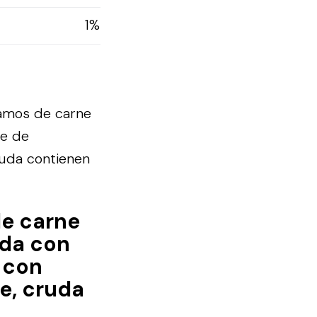
1%
ramos de carne
te de
ruda contienen
de carne
ada con
o con
e, cruda