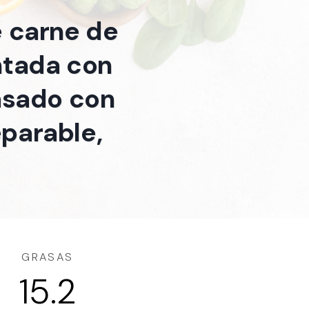
e carne de
entada con
/asado con
eparable,
GRASAS
15.2