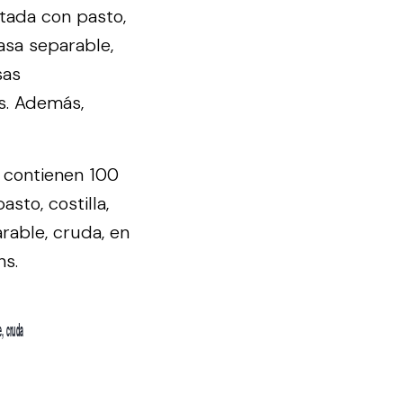
tada con pasto,
rasa separable,
sas
ns. Además,
e contienen 100
sto, costilla,
rable, cruda, en
ns.