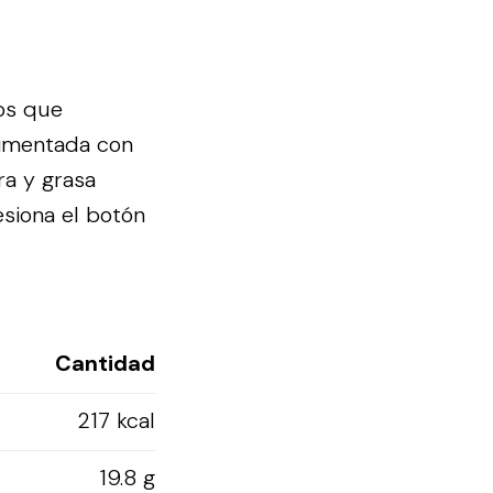
os que
limentada con
ra y grasa
esiona el botón
Cantidad
217 kcal
19.8 g