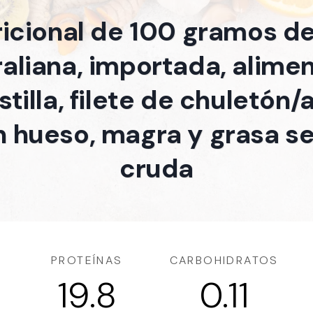
ricional de 100 gramos d
raliana, importada, alim
stilla, filete de chuletón
n hueso, magra y grasa s
cruda
PROTEÍNAS
CARBOHIDRATOS
19.8
0.11