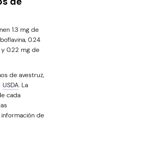
os de
enen 1.3 mg de
boflavina, 0.24
, y 0.22 mg de
os de avestruz,
l
USDA
. La
de cada
las
 información de