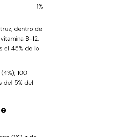
1%
truz, dentro de
vitamina B-12.
s el 45% de lo
o (4%); 100
s del 5% del
de
nen 0.67 g de