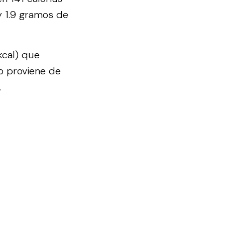
y 1.9 gramos de
kcal) que
o proviene de
.