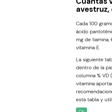
Cuántas 
avestruz,
Cada 100 gramos
ácido pantoténic
mg de tiamina, 
vitamina E.
La siguiente ta
dentro de la pi
columna % VD (V
vitamina aporta
recomendacion
esta tabla y util