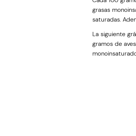
grasas monoinsa
saturadas. Adem
La siguiente gr
gramos de avest
monoinsaturados