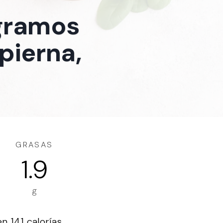
 gramos
pierna,
GRASAS
1.9
g
n 141 calorías