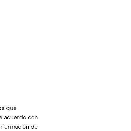
os que
de acuerdo con
información de