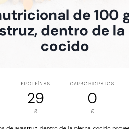
nutricional de 100
struz, dentro de la 
cocido
PROTEÍNAS
CARBOHIDRATOS
29
0
g
g
 de avestruz, dentro de la pierna, cocido provee