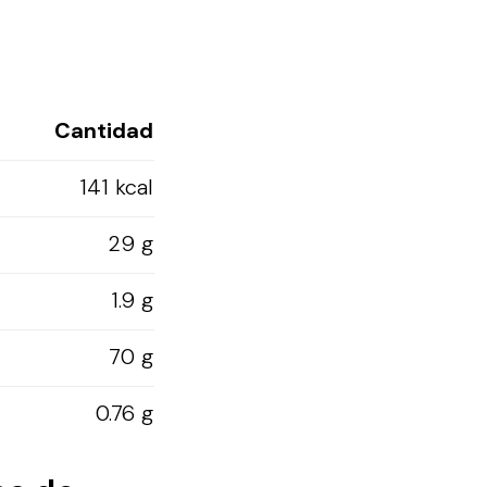
Cantidad
141 kcal
29 g
1.9 g
70 g
0.76 g