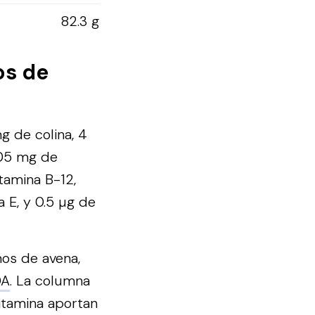
82.3 g
os de
 de colina, 4
0.05 mg de
itamina B-12,
 E, y 0.5 µg de
mos de avena,
DA
. La columna
vitamina aportan