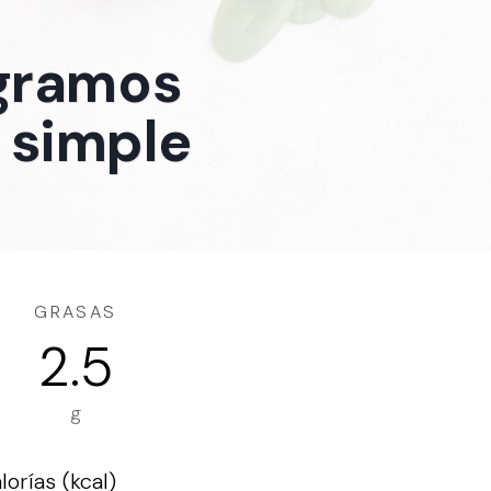
 gramos
 simple
GRASAS
2.5
g
orías (kcal)