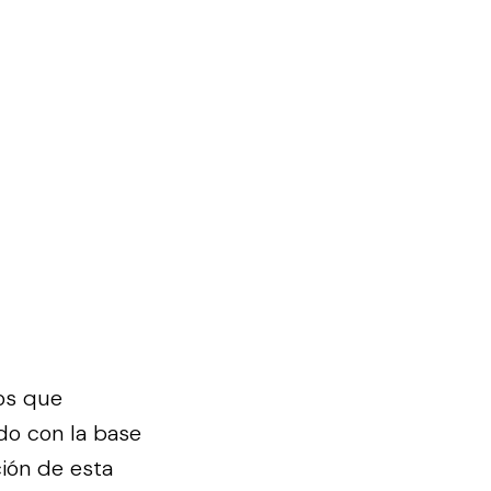
os que
do con la base
ción de esta