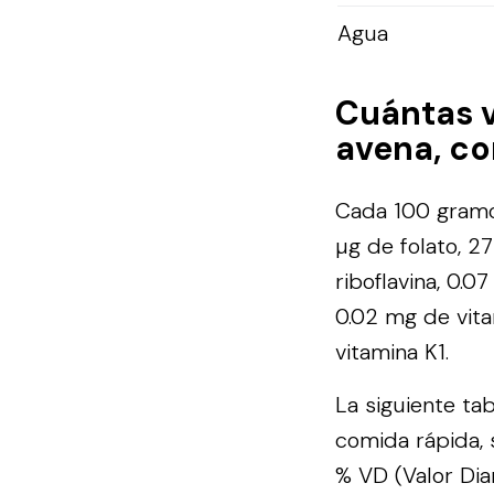
Agua
Cuántas 
avena, co
Cada 100 gramos
µg de folato, 27
riboflavina, 0.0
0.02 mg de vita
vitamina K1.
La siguiente ta
comida rápida, 
% VD (Valor Dia