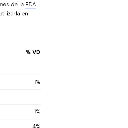
ones de la
FDA
.
ilizarla en
% VD
1%
1%
4%