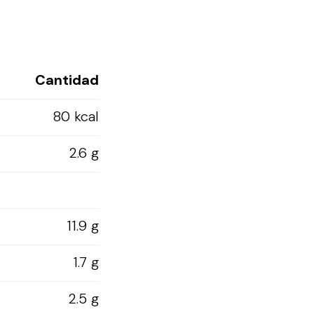
Cantidad
80 kcal
2.6 g
11.9 g
1.7 g
2.5 g