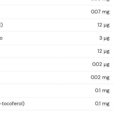
0.07 mg
E)
12 µg
o
3 µg
12 µg
0.02 µg
0.02 mg
0.1 mg
-tocoferol)
0.1 mg