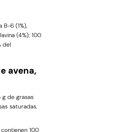
a B-6 (1%),
flavina (4%); 100
 del
e avena,
 g de grasas
sas saturadas.
e contienen 100