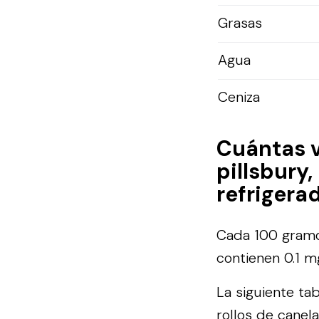
Grasas
Agua
Ceniza
Cuántas 
pillsbury
refrigera
Cada 100 gramos
contienen 0.1 m
La siguiente ta
rollos de canel