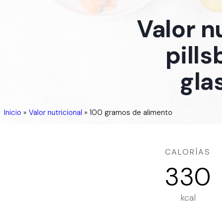
Valor n
pills
gla
Inicio
»
Valor nutricional
»
100 gramos de alimento
CALORÍAS
330
kcal