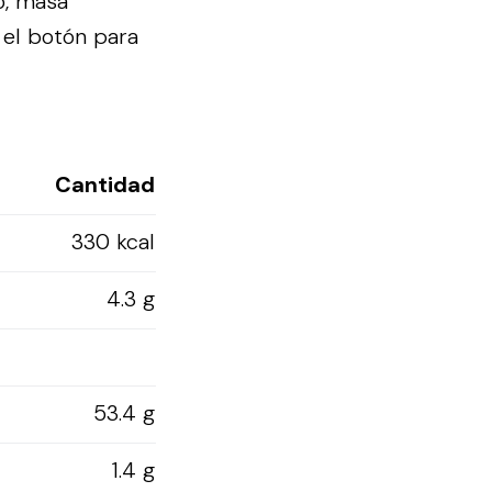
o, masa
 el botón para
Cantidad
330 kcal
4.3 g
53.4 g
1.4 g