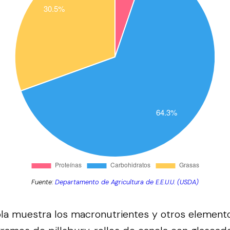
Fuente:
Departamento de Agricultura de E.E.U.U. (USDA)
bla muestra los macronutrientes y otros element