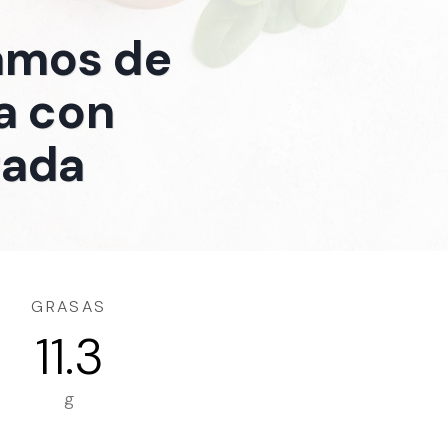
ramos de
la con
rada
GRASAS
11.3
g