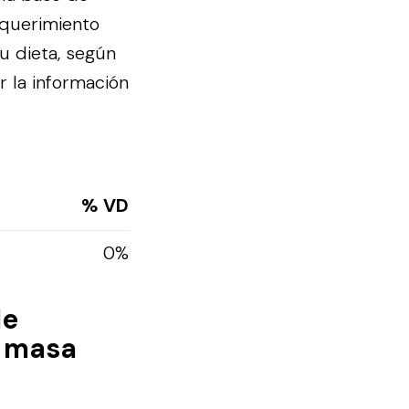
equerimiento
u dieta, según
r la información
% VD
0%
de
, masa