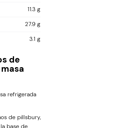
11.3 g
27.9 g
3.1 g
os de
, masa
sa refrigerada
os de pillsbury,
 la base de