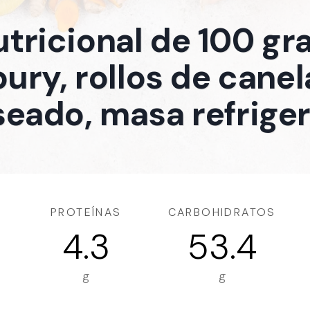
utricional de 100 g
bury, rollos de cane
seado, masa refrige
PROTEÍNAS
CARBOHIDRATOS
4.3
53.4
g
g