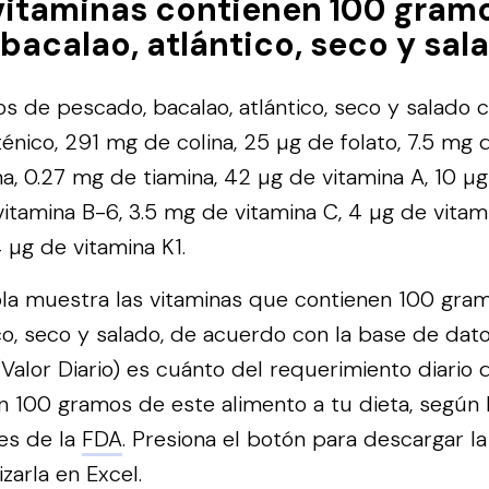
vitaminas contienen 100 gram
bacalao, atlántico, seco y sal
 de pescado, bacalao, atlántico, seco y salado c
énico, 291 mg de colina, 25 µg de folato, 7.5 mg d
na, 0.27 mg de tiamina, 42 µg de vitamina A, 10 µ
vitamina B-6, 3.5 mg de vitamina C, 4 µg de vitam
4 µg de vitamina K1.
bla muestra las vitaminas que contienen 100 gra
ico, seco y salado, de acuerdo con la base de dat
alor Diario) es cuánto del requerimiento diario 
n 100 gramos de este alimento a tu dieta, según 
es de la
FDA
.
Presiona el botón para descargar la
izarla en Excel.