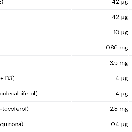
E)
42 µg
42 µg
10 µg
0.86 mg
3.5 mg
 + D3)
4 µg
colecalciferol)
4 µg
-tocoferol)
2.8 mg
oquinona)
0.4 µg