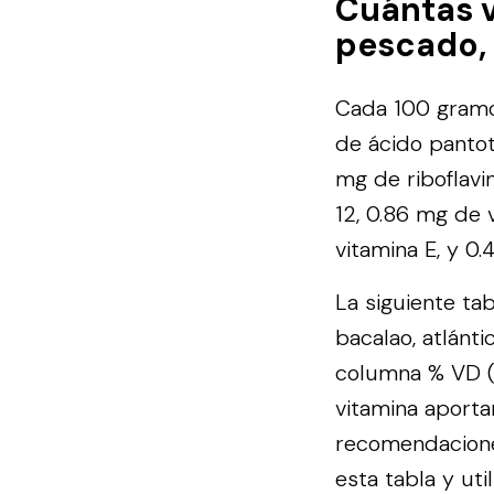
Cuántas 
pescado, 
Cada 100 gramos
de ácido pantot
mg de riboflavi
12, 0.86 mg de 
vitamina E, y 0.
La siguiente ta
bacalao, atlánt
columna % VD (V
vitamina aporta
recomendacion
esta tabla y util