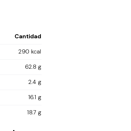
Cantidad
290 kcal
62.8 g
2.4 g
16.1 g
18.7 g