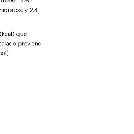
 proveen 290
idratos, y 2.4
(kcal) que
salado proviene
ol).