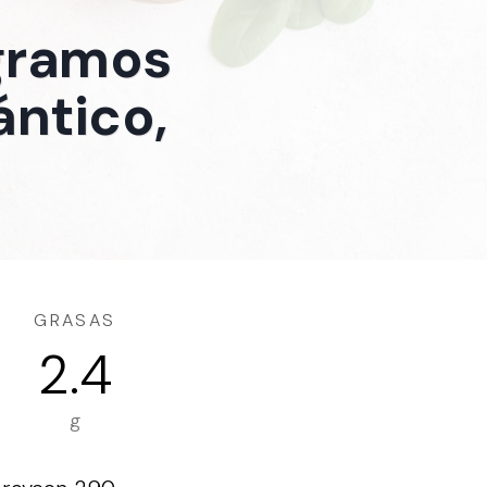
 gramos
ántico,
GRASAS
2.4
g