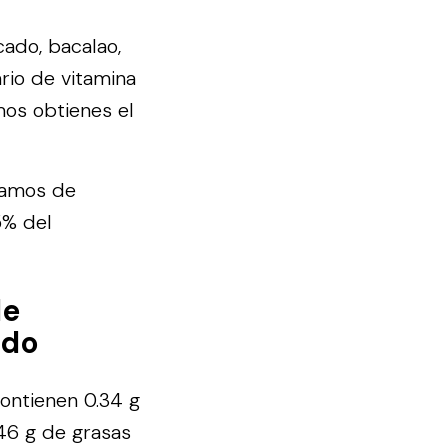
ado, bacalao,
rio de vitamina
mos obtienes el
gramos de
5% del
de
ado
ontienen 0.34 g
.46 g de grasas