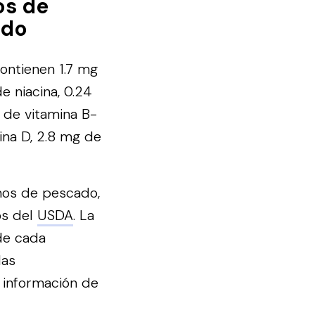
os de
ado
ontienen 1.7 mg
e niacina, 0.24
g de vitamina B-
ina D, 2.8 mg de
mos de pescado,
os del
USDA
. La
de cada
las
 información de