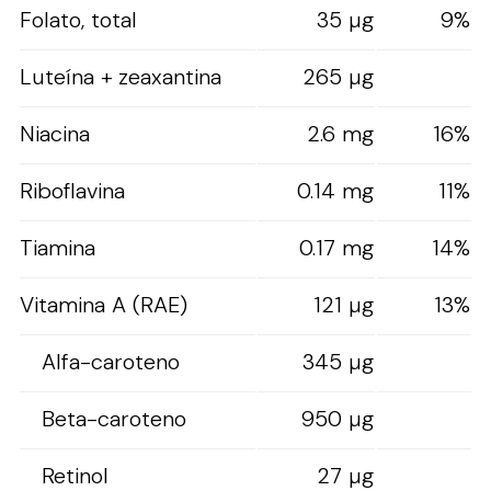
Folato, total
35 µg
9%
Luteína + zeaxantina
265 µg
Niacina
2.6 mg
16%
Riboflavina
0.14 mg
11%
Tiamina
0.17 mg
14%
Vitamina A (RAE)
121 µg
13%
Alfa-caroteno
345 µg
Beta-caroteno
950 µg
Retinol
27 µg