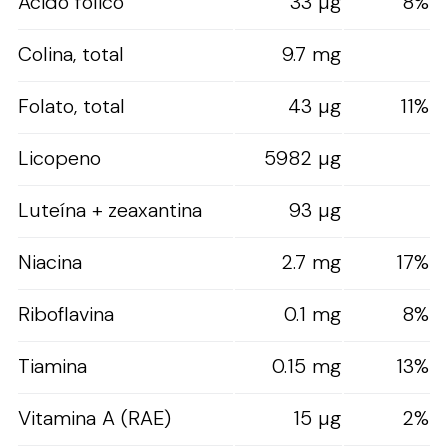
Ácido fólico
33 µg
8%
Colina, total
9.7 mg
Folato, total
43 µg
11%
Licopeno
5982 µg
Luteína + zeaxantina
93 µg
Niacina
2.7 mg
17%
Riboflavina
0.1 mg
8%
Tiamina
0.15 mg
13%
Vitamina A (RAE)
15 µg
2%