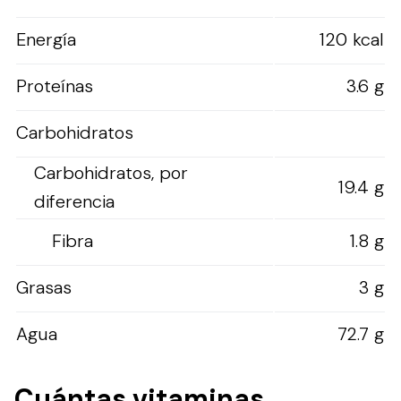
Energía
120 kcal
Proteínas
3.6 g
Carbohidratos
Carbohidratos, por
19.4 g
diferencia
Fibra
1.8 g
Grasas
3 g
Agua
72.7 g
Cuántas vitaminas