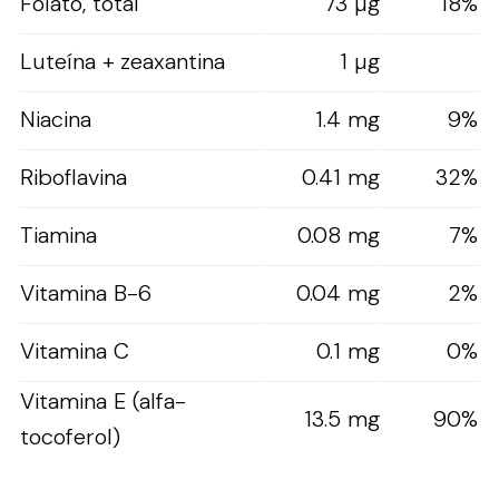
Folato, total
73 µg
18%
Luteína + zeaxantina
1 µg
Niacina
1.4 mg
9%
Riboflavina
0.41 mg
32%
Tiamina
0.08 mg
7%
Vitamina B-6
0.04 mg
2%
Vitamina C
0.1 mg
0%
Vitamina E (alfa-
13.5 mg
90%
tocoferol)