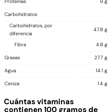
Proteínas
9 g
Carbohidratos
Carbohidratos, por
47.8 g
diferencia
Fibra
4.8 g
Grasas
27.7 g
Agua
14.1 g
Ceniza
1.4 g
Cuántas vitaminas
contienen 100 gramos de