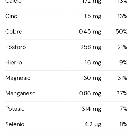
Calcio
172 mg
13%
Cinc
1.5 mg
13%
Cobre
0.45 mg
50%
Fósforo
258 mg
21%
Hierro
1.6 mg
9%
Magnesio
130 mg
31%
Manganeso
0.86 mg
37%
Potasio
314 mg
7%
Selenio
4.2 µg
8%