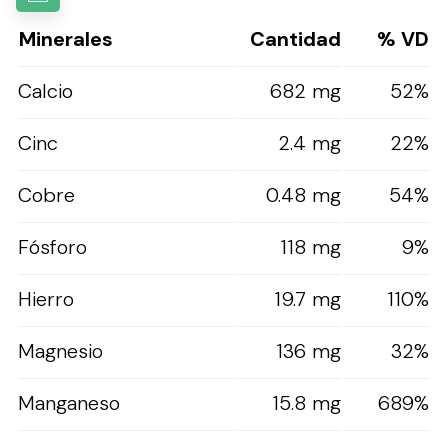
Minerales
Cantidad
% VD
Calcio
682 mg
52%
Cinc
2.4 mg
22%
Cobre
0.48 mg
54%
Fósforo
118 mg
9%
Hierro
19.7 mg
110%
Magnesio
136 mg
32%
Manganeso
15.8 mg
689%