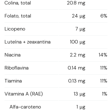
Colina, total
20.8 mg
Folato, total
24 µg
6%
Licopeno
7 µg
Luteína + zeaxantina
100 µg
Niacina
2.2 mg
14%
Riboflavina
0.14 mg
11%
Tiamina
0.13 mg
11%
Vitamina A (RAE)
13 µg
1%
Alfa-caroteno
1 µg