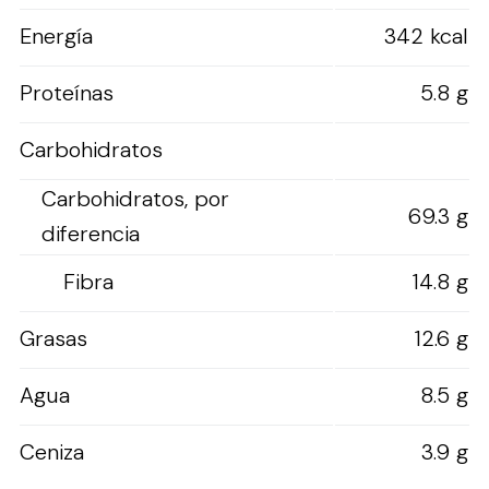
Energía
342 kcal
Proteínas
5.8 g
Carbohidratos
Carbohidratos, por
69.3 g
diferencia
Fibra
14.8 g
Grasas
12.6 g
Agua
8.5 g
Ceniza
3.9 g