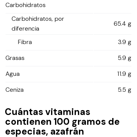
Carbohidratos
Carbohidratos, por
65.4 g
diferencia
Fibra
3.9 g
Grasas
5.9 g
Agua
11.9 g
Ceniza
5.5 g
Cuántas vitaminas
contienen 100 gramos de
especias, azafrán