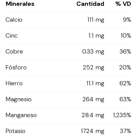
Minerales
Cantidad
% VD
Calcio
111 mg
9%
Cinc
1.1 mg
10%
Cobre
0.33 mg
36%
Fósforo
252 mg
20%
Hierro
11.1 mg
62%
Magnesio
264 mg
63%
Manganeso
28.4 mg
1,235%
Potasio
1724 mg
37%