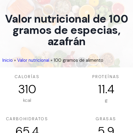
Valor nutricional de 100
gramos de especias,
azafrán
Inicio
»
Valor nutricional
»
100 gramos de alimento
CALORÍAS
PROTEÍNAS
310
11.4
kcal
g
CARBOHIDRATOS
GRASAS
65.4
5.9