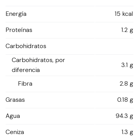
Energía
15 kcal
Proteínas
1.2 g
Carbohidratos
Carbohidratos, por
3.1 g
diferencia
Fibra
2.8 g
Grasas
0.18 g
Agua
94.3 g
Ceniza
1.3 g