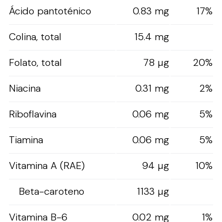
Ácido pantoténico
0.83 mg
17%
Colina, total
15.4 mg
Folato, total
78 µg
20%
Niacina
0.31 mg
2%
Riboflavina
0.06 mg
5%
Tiamina
0.06 mg
5%
Vitamina A (RAE)
94 µg
10%
Beta-caroteno
1133 µg
Vitamina B-6
0.02 mg
1%