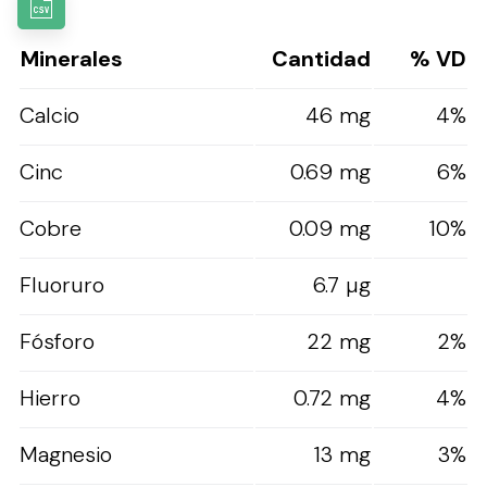
Minerales
Cantidad
% VD
Calcio
46 mg
4%
Cinc
0.69 mg
6%
Cobre
0.09 mg
10%
Fluoruro
6.7 µg
Fósforo
22 mg
2%
Hierro
0.72 mg
4%
Magnesio
13 mg
3%