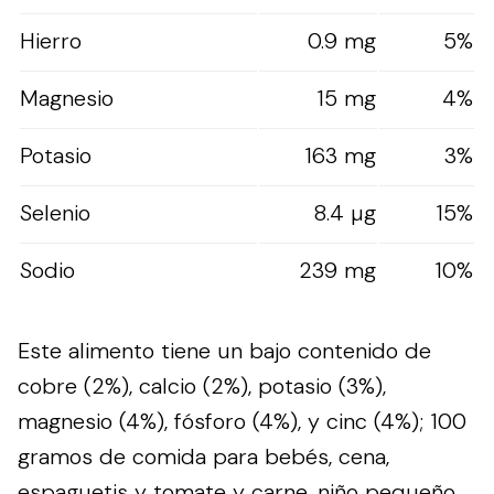
Hierro
0.9 mg
5%
Magnesio
15 mg
4%
Potasio
163 mg
3%
Selenio
8.4 µg
15%
Sodio
239 mg
10%
Este alimento tiene un bajo contenido de
cobre (2%), calcio (2%), potasio (3%),
magnesio (4%), fósforo (4%), y cinc (4%); 100
gramos de comida para bebés, cena,
espaguetis y tomate y carne, niño pequeño