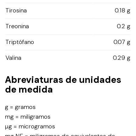
Tirosina
0.18 g
Treonina
0.2 g
Triptófano
0.07 g
Valina
0.29 g
Abreviaturas de unidades
de medida
g = gramos
mg = miligramos
µg = microgramos